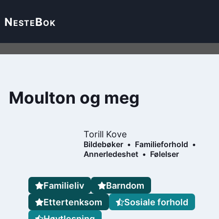
Neste
Bok
Moulton og meg
Torill Kove
Bildebøker
Familieforhold
Annerledeshet
Følelser
Familieliv
Barndom
Ettertenksom
Sosiale forhold
Høytlesning