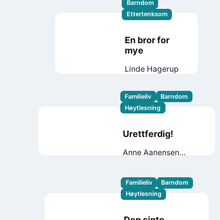
Barndom
Ettertenksom
En bror for
mye
Linde Hagerup
Familieliv
Barndom
Høytlesning
Urettferdig!
Anne Aanensen
Randøy
Annette
Saugestad Helland
Familieliv
Barndom
Høytlesning
Den sinte