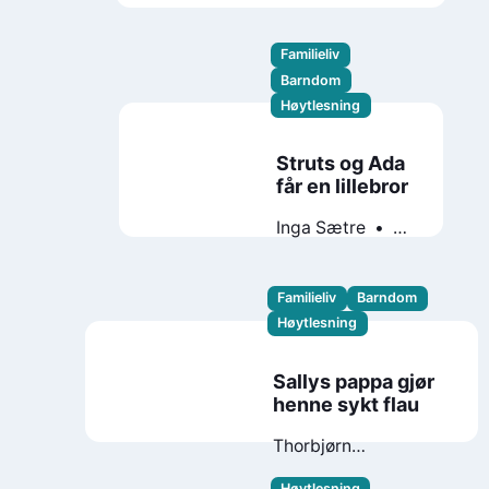
Familieliv
Barndom
Høytlesning
Struts og Ada
får en lillebror
Inga Sætre
Gudrun
Skretting
Familieliv
Barndom
Høytlesning
Sallys pappa gjør
henne sykt flau
Thorbjørn
Christoffersen
Høytlesning