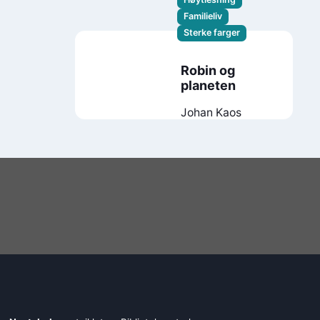
Thomas Brunstrøm
Familieliv
Sterke farger
Robin og
planeten
Johan Kaos