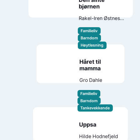
bjørnen
Rakel-Iren Østnes-
Lillehaug Pedersen
Familieliv
Barndom
Høytlesning
Håret til
mamma
Gro Dahle
Familieliv
Barndom
Tankevekkende
Uppsa
Hilde Hodnefjeld