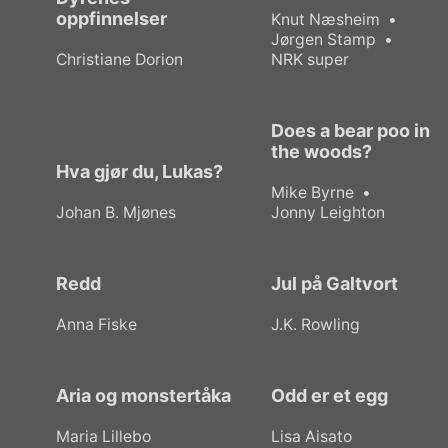
oppfinnelser
Knut Næsheim
Jørgen Stamp
Christiane Dorion
NRK super
Does a bear poo in
the woods?
Hva gjør du, Lukas?
Mike Byrne
Johan B. Mjønes
Jonny Leighton
Redd
Jul på Galtvort
Anna Fiske
J.K. Rowling
Aria og monstertåka
Odd er et egg
Maria Lillebo
Lisa Aisato