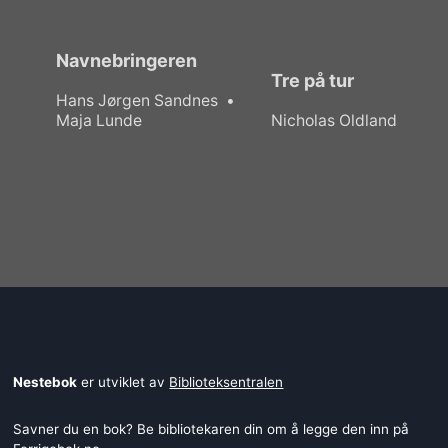
Navnebringeren
Tre på tur
Hans Jørgen Sandnes
Maja Lunde
Nicholas Oldland
Nestebok
er utviklet av
Biblioteksentralen
Savner du en bok? Be bibliotekaren din om å legge den inn på