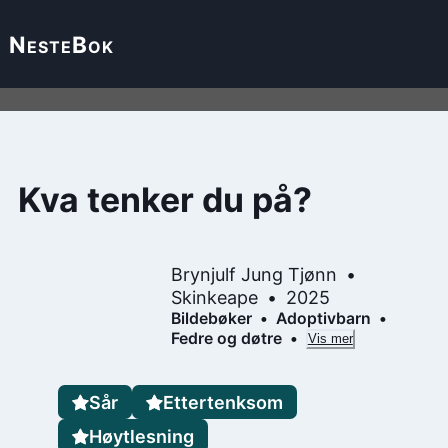
Neste
Bok
Kva tenker du på?
Brynjulf Jung Tjønn
Skinkeape
2025
Bildebøker
Adoptivbarn
Fedre og døtre
Vis mer
Sår
Ettertenksom
Høytlesning