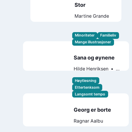
Stor
Martine Grande
Minoriteter
Familieliv
Mange illustrasjoner
Sana og øynene
Hilde Henriksen
Kristina Farstad
Bjerkek
Mina
Høytlesning
Adampour
Ettertenksom
Langsomt tempo
Georg er borte
Ragnar Aalbu