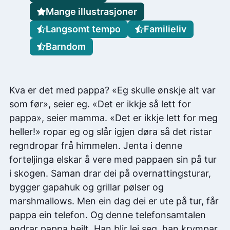
Mange illustrasjoner
Langsomt tempo
Familieliv
Barndom
Kva er det med pappa? «Eg skulle ønskje alt var
som før», seier eg. «Det er ikkje så lett for
pappa», seier mamma. «Det er ikkje lett for meg
heller!» ropar eg og slår igjen døra så det ristar
regndropar frå himmelen. Jenta i denne
forteljinga elskar å vere med pappaen sin på tur
i skogen. Saman drar dei på overnattingsturar,
bygger gapahuk og grillar pølser og
marshmallows. Men ein dag dei er ute på tur, får
pappa ein telefon. Og denne telefonsamtalen
endrar pappa heilt. Han blir lei seg, han krympar,