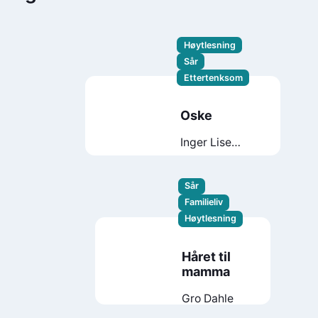
Høytlesning
Sår
Ettertenksom
Oske
Inger Lise
Belsvik
Sår
Familieliv
Høytlesning
Håret til
mamma
Gro Dahle