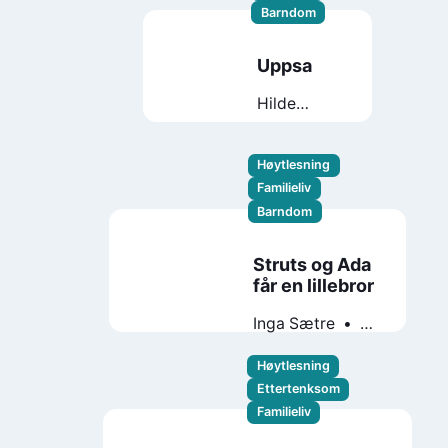
Barndom
Uppsa
Hilde
Hodnefjeld
Høytlesning
Familieliv
Barndom
Struts og Ada
får en lillebror
Inga Sætre
Gudrun
Skretting
Høytlesning
Ettertenksom
Familieliv