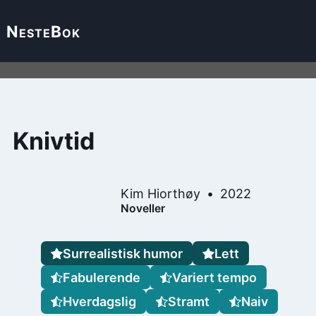
Neste
Bok
Knivtid
Kim Hiorthøy
2022
Noveller
Surrealistisk humor
Lett
Fabulerende
Variert tempo
Hverdagslig
Stramt
Naiv