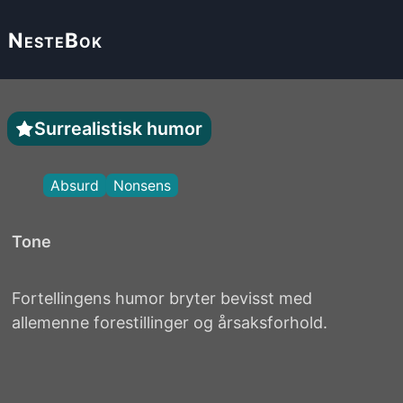
Neste
Bok
Surrealistisk humor
Absurd
Nonsens
Tone
Fortellingens humor bryter bevisst med
allemenne forestillinger og årsaksforhold.