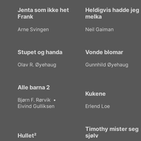
Jenta som ikke het
Heldigvis hadde jeg
Frank
melka
Arne Svingen
Neil Gaiman
Stupet og handa
Vonde blomar
Olav R. Øyehaug
Gunnhild Øyehaug
Alle barna 2
Kukene
Bjørn F. Rørvik
Eivind Gulliksen
Erlend Loe
Timothy mister seg
Hullet²
sjølv