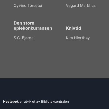
Øyvind Torseter
Vegard Markhus
Den store
eplekonkurransen
Knivtid
S.G. Bjørdal
Kim Hiorthøy
Nestebok
er utviklet av
Biblioteksentralen