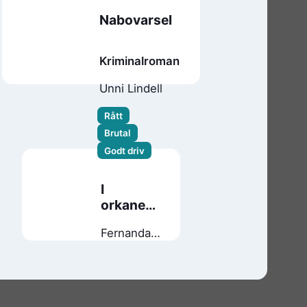
Nabovarsel
Kriminalroman
Unni Lindell
Rått
Brutal
Godt driv
I
orkanens
skygge
Fernanda
Melchor