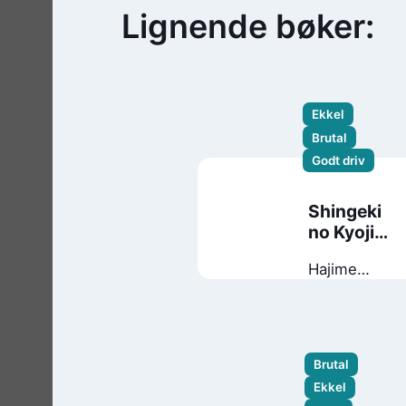
Lignende bøker:
Ekkel
Brutal
Godt driv
Shingeki
no Kyojin.
1
Hajime
Isayama
Brutal
Ekkel