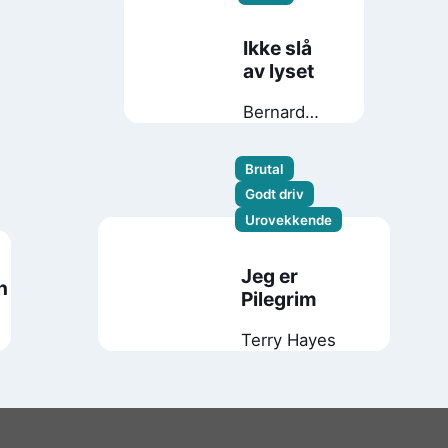
Ikke slå
av lyset
Bernard
Minier
Brutal
Godt driv
Urovekkende
Jeg er
n
Pilegrim
Terry Hayes