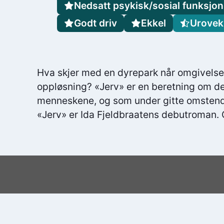
Nedsatt psykisk/sosial funksjo
Godt driv
Ekkel
Urovek
Hva skjer med en dyrepark når omgivelse
oppløsning? «Jerv» er en beretning om de 
menneskene, og som under gitte omstendi
«Jerv» er Ida Fjeldbraatens debutroman. 