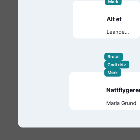
Mørk
Alt et
Leander
Djønne
Brutal
Godt driv
Mørk
Nattflygere
Maria Grund