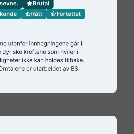
nsevne.
Brutal
kende
Rått
Fortettet
ne utenfor innhegningene går i
dyriske kreftene som hviler i
gheter ikke kan holdes tilbake.
Omtalene er utarbeidet av BS.