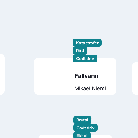
Katastrofer
Rått
Godt driv
Fallvann
Mikael Niemi
Brutal
Godt driv
Ekkel