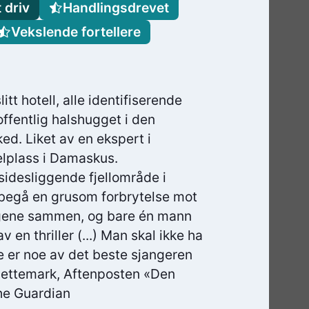
 driv
Handlingsdrevet
Vekslende fortellere
itt hotell, alle identifiserende
offentlig halshugget i den
ed. Liket av en ekspert i
elplass i Damaskus.
vsidesliggende fjellområde i
å begå en grusom forbrytelse mot
ngene sammen, og bare én mann
v en thriller (...) Man skal ikke ha
e er noe av det beste sjangeren
Slettemark, Aftenposten «Den
The Guardian