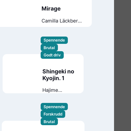
Mirage
Camilla Läckberg
Henrik Fexeus
Spennende
Brutal
Godt driv
Shingeki no
Kyojin. 1
Hajime
Isayama
Spennende
Forskrudd
Brutal