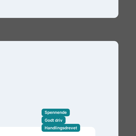
Spennende
Godt driv
Handlingsdrevet