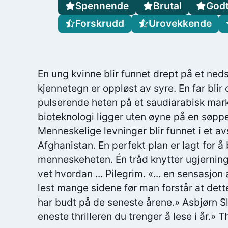
Spennende
Brutal
Godt
Forskrudd
Urovekkende
En ung kvinne blir funnet drept på et nedsl
kjennetegn er oppløst av syre. En far blir 
pulserende heten på et saudiarabisk mark
bioteknologi ligger uten øyne på en søpp
Menneskelige levninger blir funnet i et a
Afghanistan. En perfekt plan er lagt for 
menneskeheten. Én tråd knytter ugjerni
vet hvordan ... Pilegrim. «... en sensasjon a
lest mange sidene før man forstår at dett
har budt på de seneste årene.» Asbjørn 
eneste thrilleren du trenger å lese i år.» 