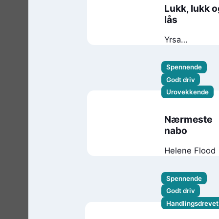
Lukk, lukk o
lås
Yrsa
Sigurðardóttir
Spennende
Godt driv
Urovekkende
Nærmeste
nabo
Helene Flood
Spennende
Godt driv
Handlingsdrevet