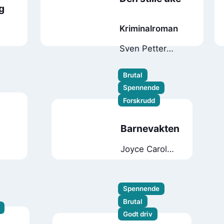
g
Kriminalroman
Sven Petter
Næss
Brutal
Spennende
Forskrudd
Barnevakten
Joyce Carol
Oates
Spennende
Brutal
Godt driv