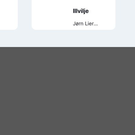
Illvilje
Jørn Lier
Horst