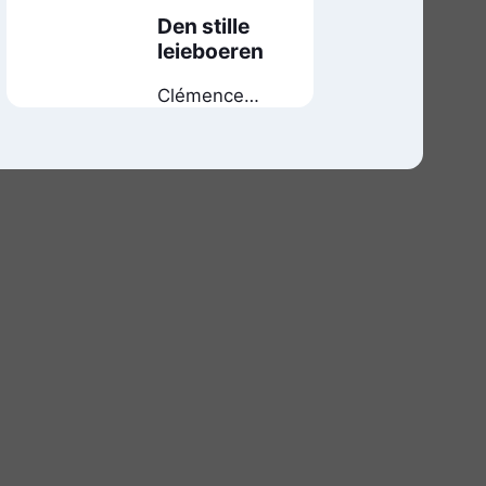
Den stille
leieboeren
Clémence
Michallon