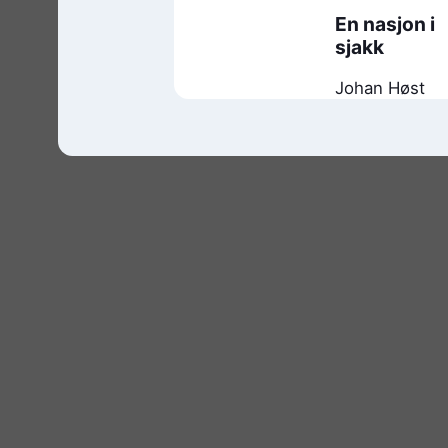
En nasjon i
sjakk
Johan Høst