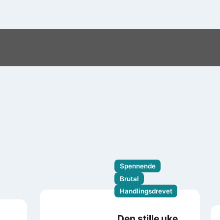
Spennende
Brutal
Handlingsdrevet
Den stille uke