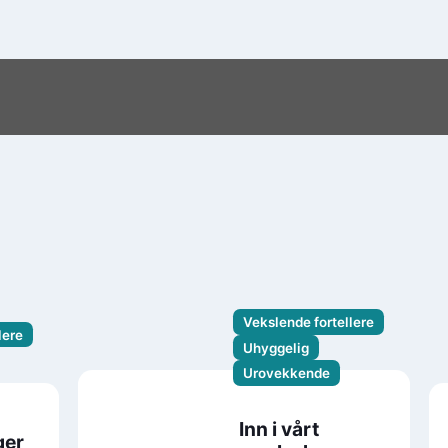
Vekslende fortellere
lere
Uhyggelig
Urovekkende
Inn i vårt
ger