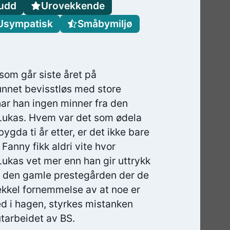
udd
Urovekkende
Usympatisk
Småbymiljø
som går siste året på
unnet bevisstløs med store
 har han ingen minner fra den
 Lukas. Hvem var det som ødela
ygda ti år etter, er det ikke bare
 Fanny fikk aldri vite hvor
Lukas vet mer enn han gir uttrykk
n i den gamle prestegården der de
 ekkel fornemmelse av at noe er
ned i hagen, styrkes mistanken
tarbeidet av BS.