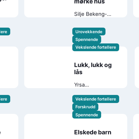
mørke hus
Silje Bekeng-
Flemmen
lere
Urovekkende
Spennende
Vekslende fortellere
Lukk, lukk og
lås
Yrsa
Sigurðardóttir
lere
Vekslende fortellere
Forskrudd
Spennende
e
Elskede barn