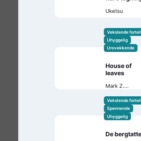
Uketsu
Vekslende fortel
Uhyggelig
Urovekkende
House of
leaves
Mark Z.
Danielewski
Vekslende fortel
Spennende
Uhyggelig
De bergtatt