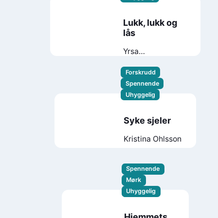
Lukk, lukk og
lås
Yrsa
Sigurðardóttir
Forskrudd
Spennende
Uhyggelig
Syke sjeler
Kristina Ohlsson
Spennende
Mørk
Uhyggelig
Hjemmets