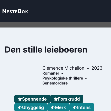
Neste
Bok
Den stille leieboeren
Clémence Michallon
2023
Romaner
Psykologiske thrillere
Seriemordere
Spennende
Forskrudd
Uhyggelig
Mørk
Intens