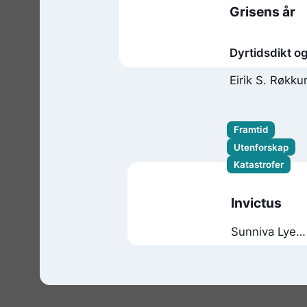
Grisens år
Dyrtidsdikt o
avlysting i fe
Eirik S. Røkk
deler
Framtid
Utenforskap
Katastrofer
Invictus
Sunniva Lye
Axelsen