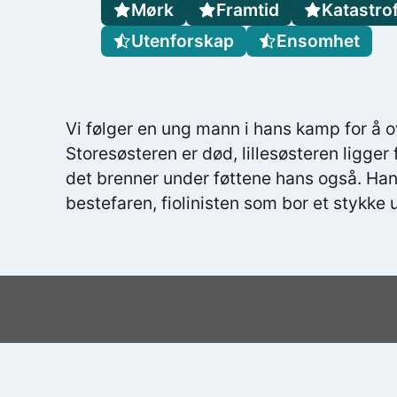
Mørk
Framtid
Katastro
Utenforskap
Ensomhet
Vi følger en ung mann i hans kamp for å o
Storesøsteren er død, lillesøsteren ligger
det brenner under føttene hans også. Ha
bestefaren, fiolinisten som bor et stykke