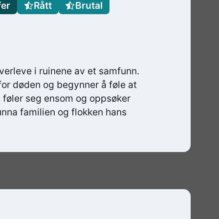
fer
Rått
Brutal
verleve i ruinene av et samfunn.
 for døden og begynner å føle at
n føler seg ensom og oppsøker
 unna familien og flokken hans