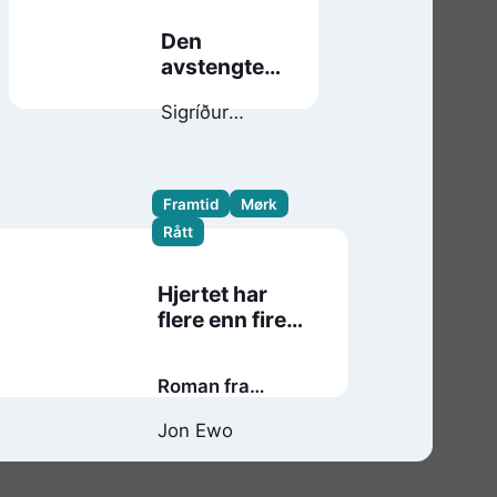
Den
avstengte
øya
Sigríður
Hagalín
Björnsdóttir
Framtid
Mørk
Rått
Hjertet har
flere enn fire
kamre
Roman fra
antropocens slutt
Jon Ewo