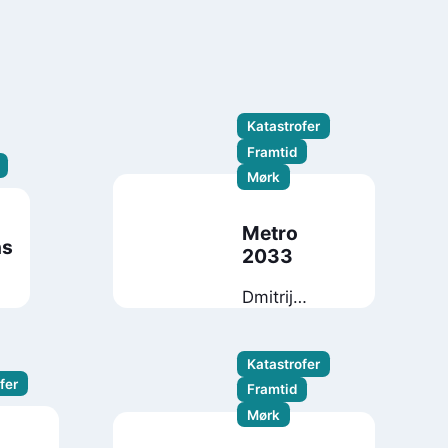
Katastrofer
Framtid
Mørk
Metro
ns
2033
Dmitrij
Glukhovskij
Katastrofer
fer
Framtid
Mørk