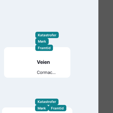
Katastrofer
Mørk
Framtid
Veien
Cormac
McCarthy
Katastrofer
Mørk
Framtid