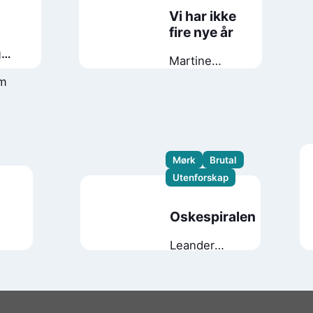
Vi har ikke
fire nye år
g
Martine
m
Johansen
um
Mørk
Brutal
Utenforskap
Oskespiralen
Leander
Djønne