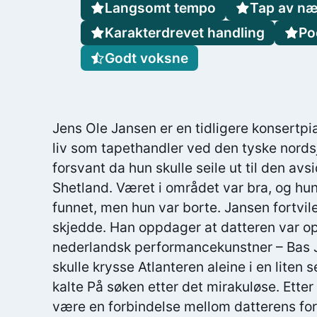
Langsomt tempo
Tap av næ
Karakterdrevet handling
Po
Godt voksne
Jens Ole Jansen er en tidligere konsertpia
liv som tapethandler ved den tyske nords
forsvant da hun skulle seile ut til den av
Shetland. Været i området var bra, og hun 
funnet, men hun var borte. Jansen fortvil
skjedde. Han oppdager at datteren var opp
nederlandsk performancekunstner – Bas 
skulle krysse Atlanteren aleine i en liten 
kalte På søken etter det mirakuløse. Etter
være en forbindelse mellom datterens fo