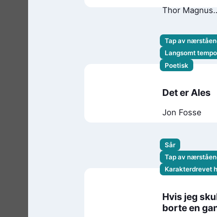
Thor Magnus
Tangerås
Tap av nærståen
Langsomt tempo
Poetisk
Det er Ales
Jon Fosse
Sår
Tap av nærståen
Karakterdrevet 
Hvis jeg skul
borte en ga