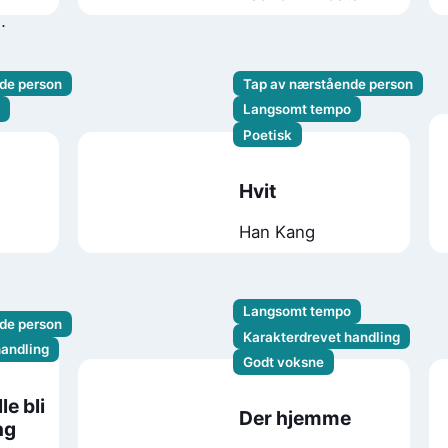
de person
Tap av nærstående person
Langsomt tempo
Poetisk
Hvit
Han Kang
Langsomt tempo
de person
Karakterdrevet handling
handling
Godt voksne
le bli
Der hjemme
ng