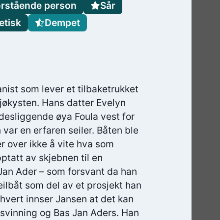
rstående person
Sår
etisk
Dempet
nist som lever et tilbaketrukket
jøkysten. Hans datter Evelyn
sidesliggende øya Foula vest for
var en erfaren seiler. Båten ble
er over ikke å vite hva som
tatt av skjebnen til en
Jan Ader – som forsvant da han
seilbåt som del av et prosjekt han
 hvert innser Jansen at det kan
rsvinning og Bas Jan Aders. Han