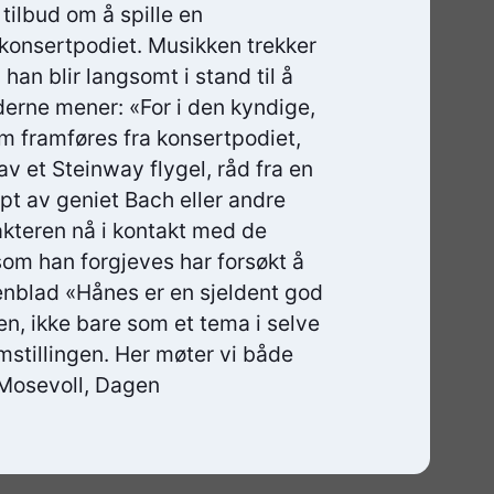
 tilbud om å spille en
 konsertpodiet. Musikken trekker
 han blir langsomt i stand til å
derne mener: «For i den kyndige,
m framføres fra konsertpodiet,
v et Steinway flygel, råd fra en
t av geniet Bach eller andre
kteren nå i kontakt med de
m han forgjeves har forsøkt å
tenblad «Hånes er en sjeldent god
nen, ikke bare som et tema i selve
mstillingen. Her møter vi både
 Mosevoll, Dagen