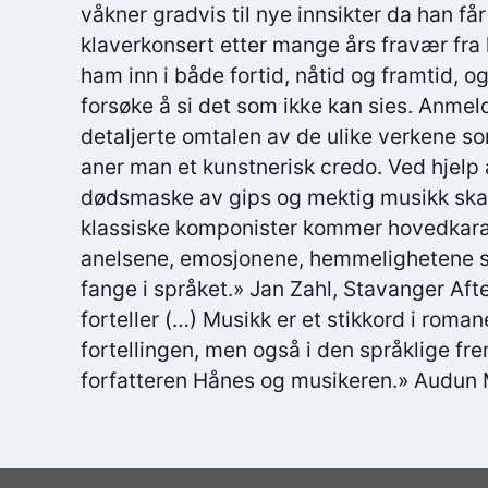
våkner gradvis til nye innsikter da han får
klaverkonsert etter mange års fravær fra
ham inn i både fortid, nåtid og framtid, og
forsøke å si det som ikke kan sies. Anmel
detaljerte omtalen av de ulike verkene so
aner man et kunstnerisk credo. Ved hjelp a
dødsmaske av gips og mektig musikk skap
klassiske komponister kommer hovedkara
anelsene, emosjonene, hemmelighetene so
fange i språket.» Jan Zahl, Stavanger Af
forteller (…) Musikk er et stikkord i roma
fortellingen, men også i den språklige fre
forfatteren Hånes og musikeren.» Audun