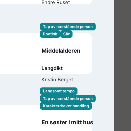
Endre Ruset
Tap av nærstående person
Poetisk
Sår
Middelalderen
Langdikt
Kristin Berget
Langsomt tempo
Tap av nærstående person
Karakterdrevet handling
En søster i mitt hus