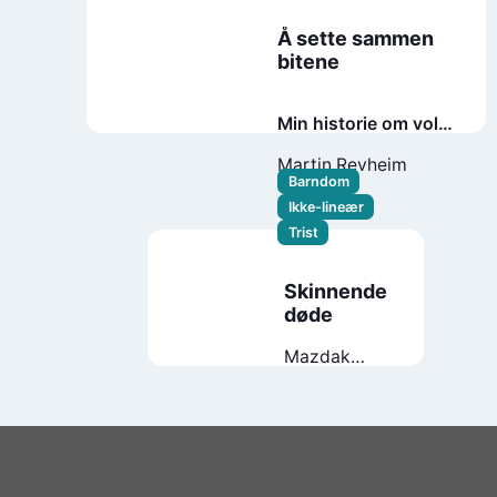
Å sette sammen
bitene
Min historie om vold,
skam og reparasjon
Martin Revheim
Barndom
Ikke-lineær
Trist
Skinnende
døde
Mazdak
Shafieian