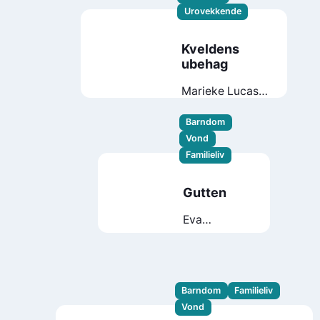
Urovekkende
Kveldens
ubehag
Marieke Lucas
Rijneveld
Barndom
Vond
Familieliv
Gutten
Eva
Bekkelund-
Eriksen
Barndom
Familieliv
Vond