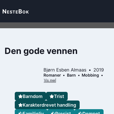
Neste
Bok
Den gode vennen
Bjørn Esben Almaas
2019
Romaner
Barn
Mobbing
Vis mer
Barndom
Trist
Karakterdrevet handling
Familieliv
Presist
Dempet