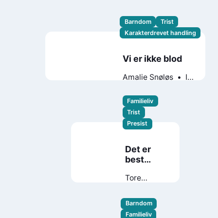
Barndom
Trist
Karakterdrevet handling
Vi er ikke blod
Amalie Snøløs
Ida
Løkås
Familieliv
Trist
Presist
Det er
best
sånn
Tore
Westre
Barndom
Familieliv