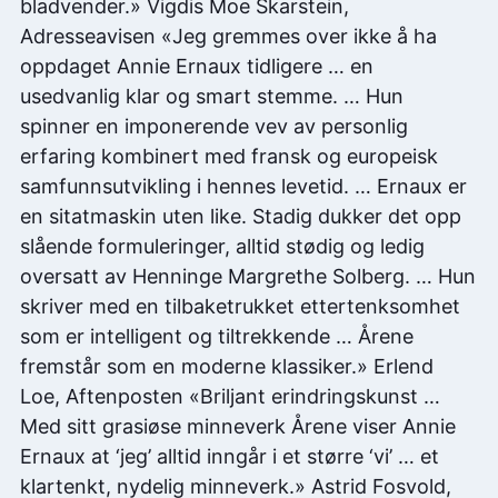
bladvender.» Vigdis Moe Skarstein,
Adresseavisen «Jeg gremmes over ikke å ha
oppdaget Annie Ernaux tidligere … en
usedvanlig klar og smart stemme. … Hun
spinner en imponerende vev av personlig
erfaring kombinert med fransk og europeisk
samfunnsutvikling i hennes levetid. … Ernaux er
en sitatmaskin uten like. Stadig dukker det opp
slående formuleringer, alltid stødig og ledig
oversatt av Henninge Margrethe Solberg. … Hun
skriver med en tilbaketrukket ettertenksomhet
som er intelligent og tiltrekkende … Årene
fremstår som en moderne klassiker.» Erlend
Loe, Aftenposten «Briljant erindringskunst …
Med sitt grasiøse minneverk Årene viser Annie
Ernaux at ‘jeg’ alltid inngår i et større ‘vi’ … et
klartenkt, nydelig minneverk.» Astrid Fosvold,