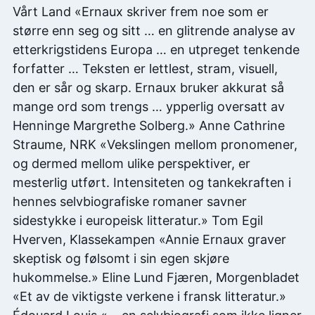
Vårt Land «Ernaux skriver frem noe som er
større enn seg og sitt … en glitrende analyse av
etterkrigstidens Europa … en utpreget tenkende
forfatter … Teksten er lettlest, stram, visuell,
den er sår og skarp. Ernaux bruker akkurat så
mange ord som trengs … ypperlig oversatt av
Henninge Margrethe Solberg.» Anne Cathrine
Straume, NRK «Vekslingen mellom pronomener,
og dermed mellom ulike perspektiver, er
mesterlig utført. Intensiteten og tankekraften i
hennes selvbiografiske romaner savner
sidestykke i europeisk litteratur.» Tom Egil
Hverven, Klassekampen «Annie Ernaux graver
skeptisk og følsomt i sin egen skjøre
hukommelse.» Eline Lund Fjæren, Morgenbladet
«Et av de viktigste verkene i fransk litteratur.»