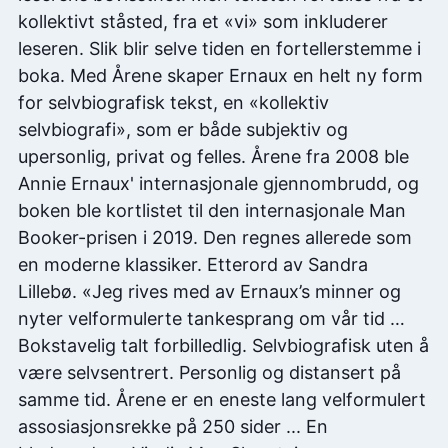
kollektivt ståsted, fra et «vi» som inkluderer
leseren. Slik blir selve tiden en fortellerstemme i
boka. Med Årene skaper Ernaux en helt ny form
for selvbiografisk tekst, en «kollektiv
selvbiografi», som er både subjektiv og
upersonlig, privat og felles. Årene fra 2008 ble
Annie Ernaux' internasjonale gjennombrudd, og
boken ble kortlistet til den internasjonale Man
Booker-prisen i 2019. Den regnes allerede som
en moderne klassiker. Etterord av Sandra
Lillebø. «Jeg rives med av Ernaux’s minner og
nyter velformulerte tankesprang om vår tid …
Bokstavelig talt forbilledlig. Selvbiografisk uten å
være selvsentrert. Personlig og distansert på
samme tid. Årene er en eneste lang velformulert
assosiasjonsrekke på 250 sider ... En