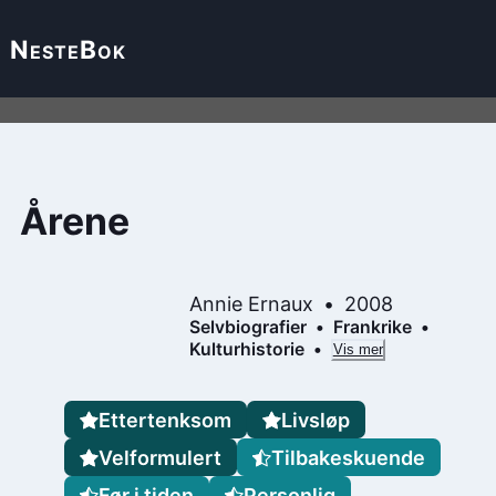
Neste
Bok
Årene
Annie Ernaux
2008
Selvbiografier
Frankrike
Kulturhistorie
Vis mer
Ettertenksom
Livsløp
Velformulert
Tilbakeskuende
Før i tiden
Personlig