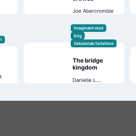
Joe Abercrombie
Imaginært sted
Krig
i
Vekslende fortellere
The bridge
kingdom
t
Danielle L.
Jensen