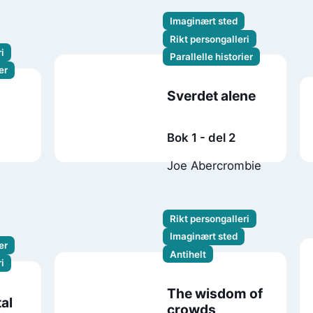
Imaginært sted
Rikt persongalleri
i
Parallelle historier
er
Sverdet alene
Bok 1 - del 2
Joe Abercrombie
Rikt persongalleri
Imaginært sted
er
Antihelt
i
The wisdom of
al
crowds