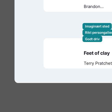
Brandon
Sanderson
Imaginært sted
Rikt persongaller
Godt driv
Feet of clay
Terry Pratchet