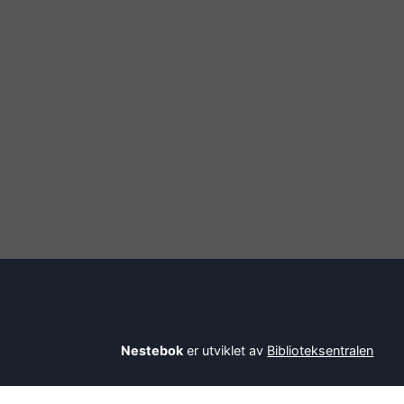
Nestebok
er utviklet av
Biblioteksentralen
Savner du en bok? Be bibliotekaren din om å l