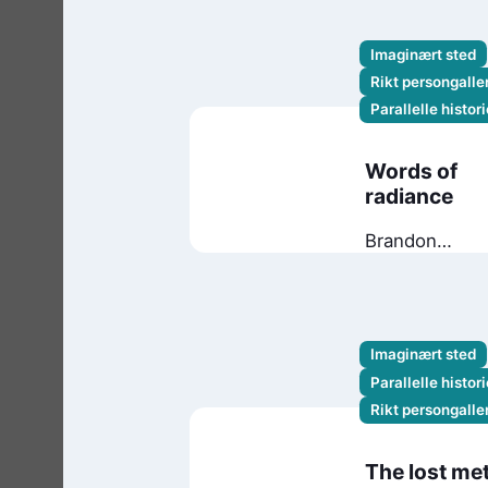
Imaginært sted
Rikt persongaller
Parallelle histori
Words of
radiance
Brandon
Sanderson
Imaginært sted
Parallelle histori
Rikt persongaller
The lost met