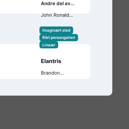
Andre del av
Ringenes herre
John Ronald
Reuel Tolkien
Imaginært sted
Rikt persongalleri
Lineær
Elantris
Brandon
Sanderson