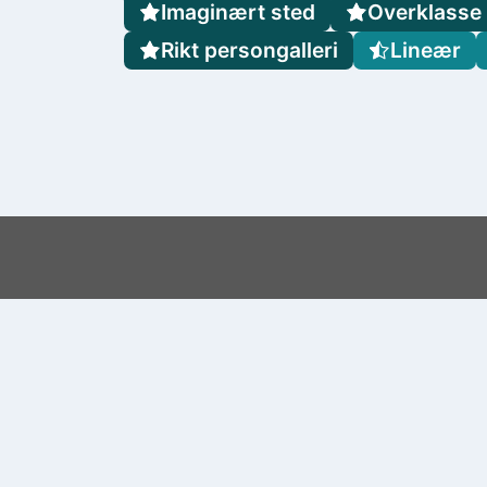
Imaginært sted
Overklasse
Rikt persongalleri
Lineær