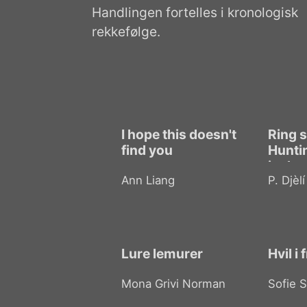
Handlingen fortelles i kronologisk
rekkefølge.
I hope this doesn't
Ring s
find you
Hunti
in the
Ann Liang
P. Djèlí
Lure lemurer
Hvil i 
Mona Grivi Norman
Sofie 