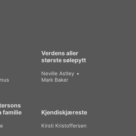
Verdens aller
største sølepytt
Neville Astley
amus
Mark Baker
tersons
 familie
Kjendiskjæreste
de
Kirsti Kristoffersen