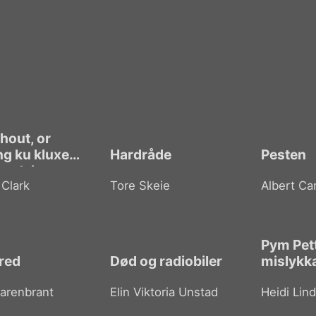
hout, or
ng ku kluxes
Hardråde
Pesten
 end times
 Clark
Tore Skeie
Albert C
Pym Pet
fred
Død og radiobiler
mislykka
Sarenbrant
Elin Viktoria Unstad
Heidi Lin