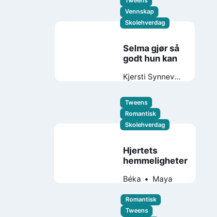
Tweens
Vennskap
Skolehverdag
Selma gjør så
godt hun kan
Kjersti Synneva
Moen
Tweens
Romantisk
Skolehverdag
Hjertets
hemmeligheter
Béka
Maya
Romantisk
Tweens