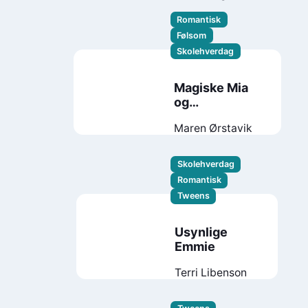
Gjendem
Romantisk
Følsom
Skolehverdag
Magiske Mia
og
kjærligheten
Maren Ørstavik
Skolehverdag
Romantisk
Tweens
Usynlige
Emmie
Terri Libenson