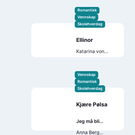
Romantisk
Vennskap
Skolehverdag
Ellinor
Katarina von
Bredow
Vennskap
Romantisk
Skolehverdag
Kjære Pølsa
Jeg må bli
kjendis!
Anna Berg