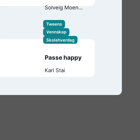
Lea og Alexa
Solveig Moen
Rusten
Tweens
Vennskap
Skolehverdag
Passe happy
Kari Stai