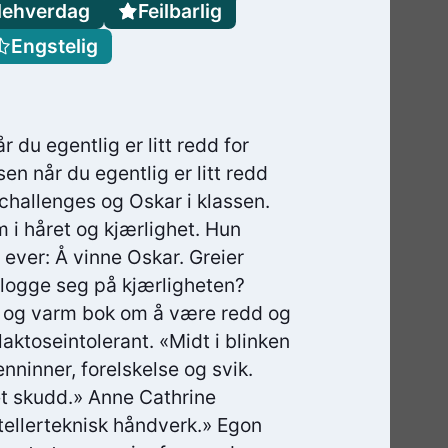
lehverdag
Feilbarlig
Engstelig
 du egentlig er litt redd for
en når du egentlig er litt redd
challenges og Oskar i klassen.
 i håret og kjærlighet. Hun
 ever: Å vinne Oskar. Greier
 logge seg på kjærligheten?
m og varm bok om å være redd og
aktoseintolerant. «Midt i blinken
enninner, forelskelse og svik.
et skudd.» Anne Cathrine
tellerteknisk håndverk.» Egon