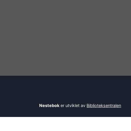
Nestebok
er utviklet av
Biblioteksentralen
Savner du en bok? Be bibliotekaren din om å l