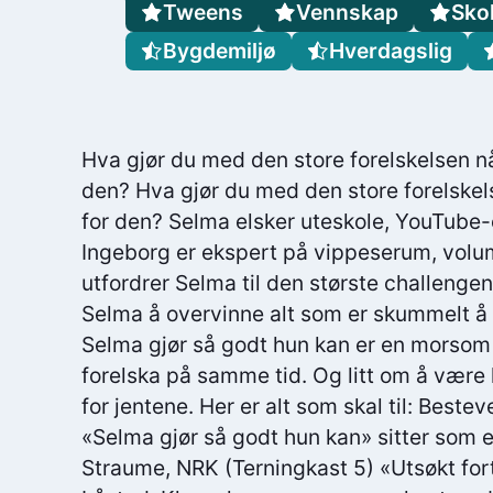
Tweens
Vennskap
Sko
Bygdemiljø
Hverdagslig
Hva gjør du med den store forelskelsen når
den? Hva gjør du med den store forelskels
for den? Selma elsker uteskole, YouTube-
Ingeborg er ekspert på vippeserum, volum
utfordrer Selma til den største challengen
Selma å overvinne alt som er skummelt å
Selma gjør så godt hun kan er en morso
forelska på samme tid. Og litt om å være l
for jentene. Her er alt som skal til: Bestev
«Selma gjør så godt hun kan» sitter som 
Straume, NRK (Terningkast 5) «Utsøkt for