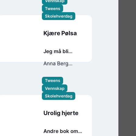
Vennskap
Tweens
Skolehverdag
Kjære Pølsa
Jeg må bli
kjendis!
Anna Berg
Gjendem
Tweens
Vennskap
Skolehverdag
Urolig hjerte
Andre bok om