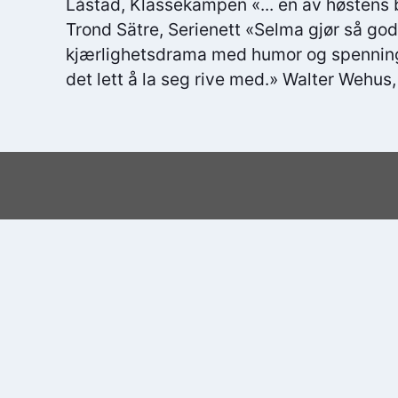
Låstad, Klassekampen «... en av høstens 
Trond Sätre, Serienett «Selma gjør så godt
kjærlighetsdrama med humor og spenning,
det lett å la seg rive med.» Walter Wehus