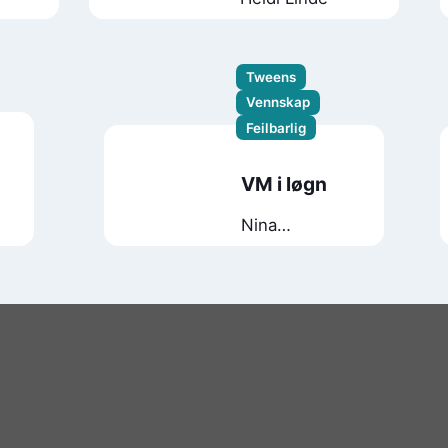
Tweens
Vennskap
Feilbarlig
VM i løgn
Nina
Anderson
Sjødal