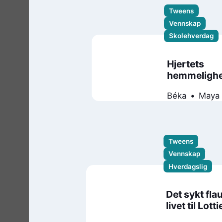
Tweens
Vennskap
Skolehverdag
Hjertets
hemmelighe
Béka
Maya
Tweens
Vennskap
Hverdagslig
Det sykt fla
livet til Lotti
Brooks