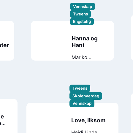
Vennskap
Tweens
Engstelig
Hanna og
ter
Hani
Mariko
Miyata-
Jancey
Tweens
Skolehverdag
Vennskap
ue
Love, liksom
e
Heidi Linde