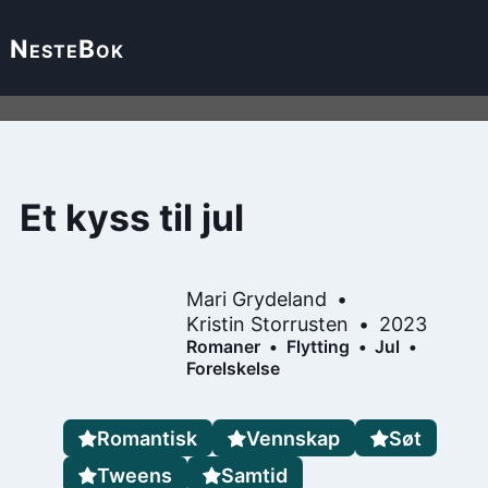
Neste
Bok
Et kyss til jul
Mari Grydeland
Kristin Storrusten
2023
Romaner
Flytting
Jul
Forelskelse
Romantisk
Vennskap
Søt
Tweens
Samtid