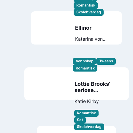
Romantisk
Skolehverdag
Ellinor
Katarina von
Bredow
Vennskap
Tweens
Romantisk
Lottie Brooks’
seriøse
vennekriser
Katie Kirby
Romantisk
Søt
Skolehverdag