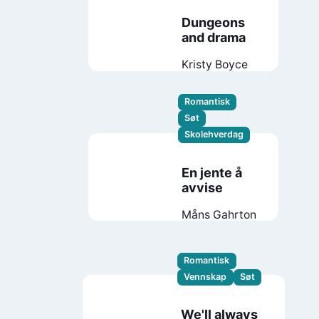
Dungeons
and drama
Kristy Boyce
Romantisk
Søt
Skolehverdag
En jente å
avvise
Måns Gahrton
Romantisk
Vennskap
Søt
We'll always