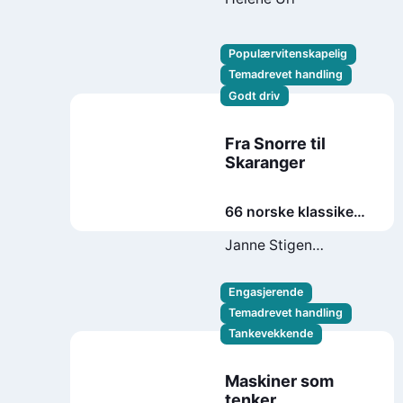
Populærvitenskapelig
Temadrevet handling
Godt driv
Fra Snorre til
Skaranger
66 norske klassikere
du naturligvis har
Janne Stigen
lest
Drangsholt
Engasjerende
Temadrevet handling
Tankevekkende
Maskiner som
tenker