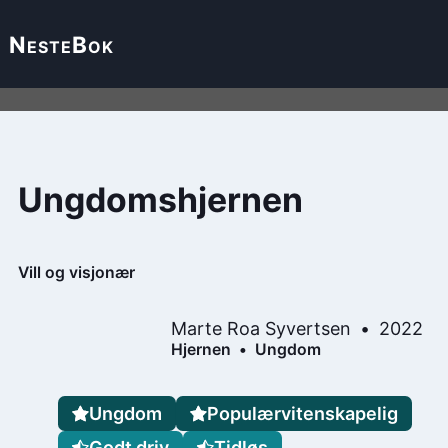
Neste
Bok
Ungdomshjernen
Vill og visjonær
Marte Roa Syvertsen
2022
Hjernen
Ungdom
Ungdom
Populærvitenskapelig
Godt driv
Tidløs