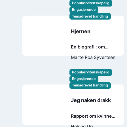
Populærvitenskapelig
Engasjerende
Temadrevet handling
Hjernen
En biografi : om
hvordan livet setter
Marte Roa Syvertsen
seg i hodet – og alt
du kan gjøre for å ta
Populærvitenskapelig
styringen
Engasjerende
Temadrevet handling
Jeg naken drakk
Rapport om kvinner,
menn og litteratur
Helene Uri