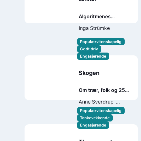
Algoritmenes
hemmelighet og
Inga Strümke
veien til kunstig
intelligens
Populærvitenskapelig
Godt driv
Engasjerende
Skogen
Om trær, folk og 25
000 andre arter
Anne Sverdrup-
Thygeson
Populærvitenskapelig
Tankevekkende
Engasjerende