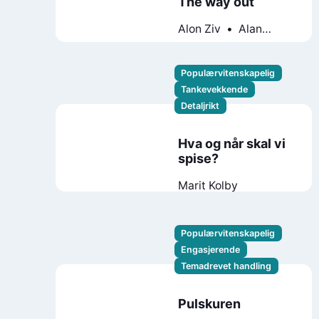
The way out
Alon Ziv
Alan
Gordon
Populærvitenskapelig
Tankevekkende
Detaljrikt
Hva og når skal vi
spise?
Marit Kolby
Populærvitenskapelig
Engasjerende
Temadrevet handling
Pulskuren