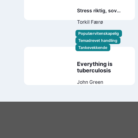
Stress riktig, sov
bedre, yt mer og lev
Torkil Færø
lenger
Populærvitenskapelig
Temadrevet handling
Tankevekkende
Everything is
tuberculosis
John Green