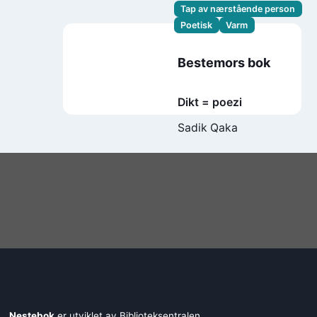
Tap av nærstående person
Poetisk
Varm
Bestemors bok
Dikt = poezi
Sadik Qaka
Nestebok
er utviklet av
Biblioteksentralen