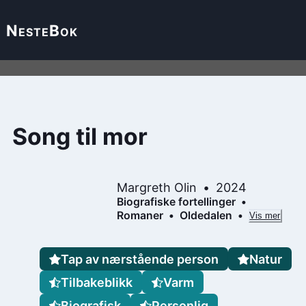
Neste
Bok
Song til mor
Margreth Olin
2024
Biografiske fortellinger
Romaner
Oldedalen
Vis mer
Tap av nærstående person
Natur
Tilbakeblikk
Varm
Biografisk
Personlig