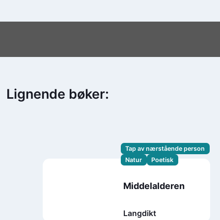
Lignende bøker:
Tap av nærstående person
Natur
Poetisk
Middelalderen
Langdikt