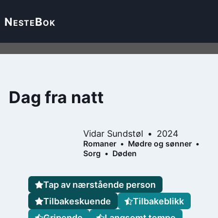
Neste
Bok
Dag fra natt
Vidar Sundstøl
2024
Romaner
Mødre og sønner
Sorg
Døden
Tap av nærstående person
Tilbakeskuende
Tilbakeblikk
Gripende
Langsomt tempo