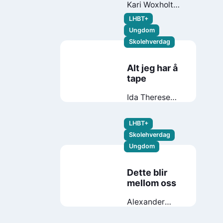
Kari Woxholt
Sverdrup
LHBT+
Ungdom
Skolehverdag
Alt jeg har å
tape
Ida Therese
Klungland
LHBT+
Skolehverdag
Ungdom
Dette blir
mellom oss
Alexander
Kielland Krag