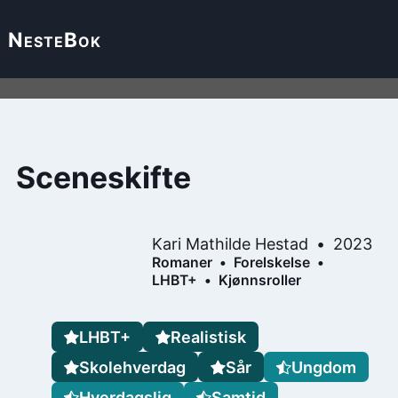
Neste
Bok
Sceneskifte
Kari Mathilde Hestad
2023
Romaner
Forelskelse
LHBT+
Kjønnsroller
LHBT+
Realistisk
Skolehverdag
Sår
Ungdom
Hverdagslig
Samtid