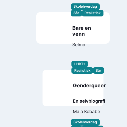
Skolehverdag
Sår
Realistisk
Bare en
venn
Selma
Ibrahim
LHBT+
Realistisk
Sår
Genderqueer
En selvbiografi
Maia Kobabe
Skolehverdag