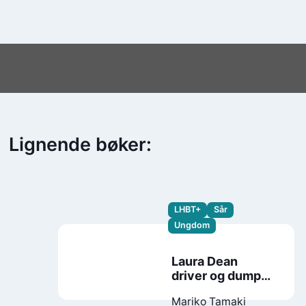
Lignende bøker:
LHBT+
Sår
Ungdom
Laura Dean
driver og dumper
meg
Mariko Tamaki