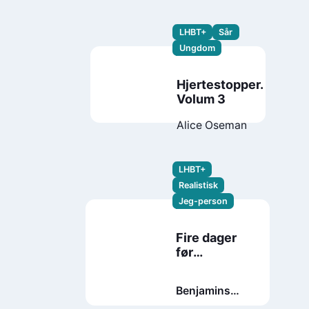
LHBT+
Sår
Ungdom
Hjertestopper.
Volum 3
Alice Oseman
LHBT+
Realistisk
Jeg-person
Fire dager
før
høstferien
Benjamins
bok