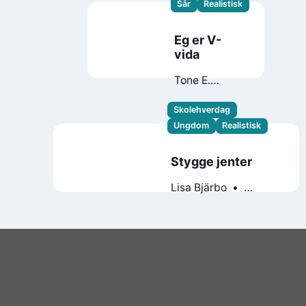
Sår
Realistisk
Eg er V-
vida
Tone E.
Solheim
Skolehverdag
Ungdom
Realistisk
Stygge jenter
Lisa Bjärbo
Johanna Lindbäck
Sara Ohlsson