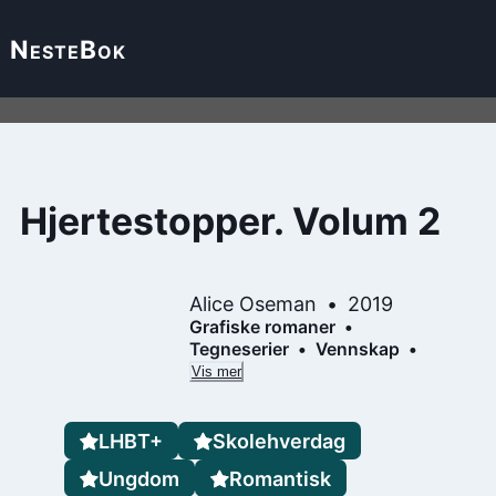
Neste
Bok
Hjertestopper. Volum 2
Alice Oseman
2019
Grafiske romaner
Tegneserier
Vennskap
Vis mer
LHBT+
Skolehverdag
Ungdom
Romantisk