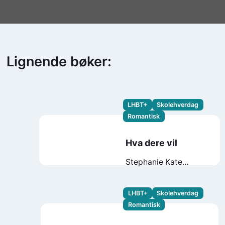
Lignende bøker:
LHBT+
Skolehverdag
Romantisk
Hva dere vil
Stephanie Kate
Strohm
Molly
Horton Booth
Jamie Green
LHBT+
Skolehverdag
Romantisk