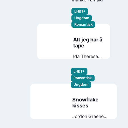
LHBT+
Ungdom
Romantisk
Alt jeg har å
tape
Ida Therese
Klungland
LHBT+
Romantisk
Ungdom
Snowflake
kisses
Jordon Greene
Yayira
Dzamesi