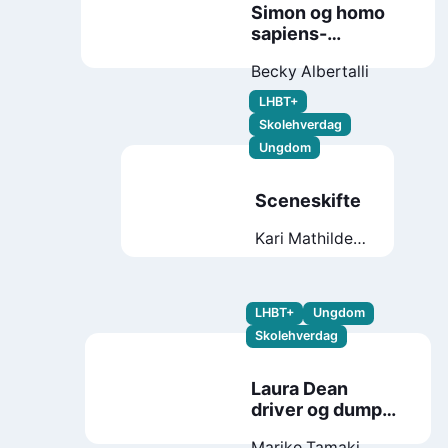
Simon og homo
sapiens-
agendaen
Becky Albertalli
LHBT+
Skolehverdag
Ungdom
Sceneskifte
Kari Mathilde
Hestad
LHBT+
Ungdom
Skolehverdag
Laura Dean
driver og dumper
meg
Mariko Tamaki