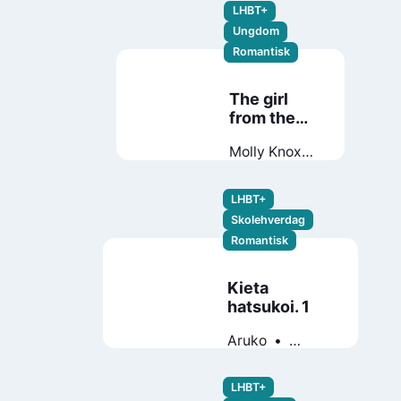
LHBT+
Ungdom
Romantisk
The girl
from the
sea
Molly Knox
Ostertag
LHBT+
Skolehverdag
Romantisk
Kieta
hatsukoi. 1
Aruko
Wataru
Hinekure
LHBT+