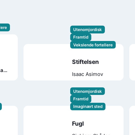
lere
Utenomjordisk
Framtid
Vekslende fortellere
Stiftelsen
 av
Isaac Asimov
den
Utenomjordisk
Framtid
Imaginært sted
Fugl