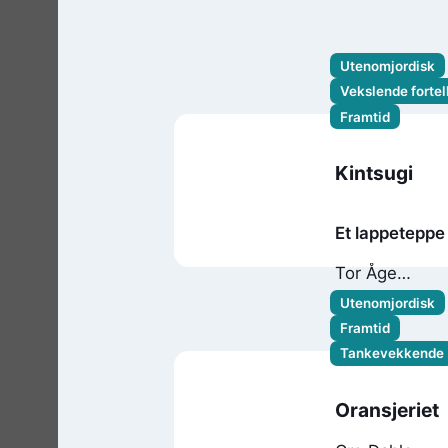
Utenomjordisk
Vekslende fortel
Framtid
Kintsugi
Et lappeteppe
en annen ver
Tor Åge
: roman
Bringsværd
Utenomjordisk
Framtid
Tankevekkende
Oransjeriet