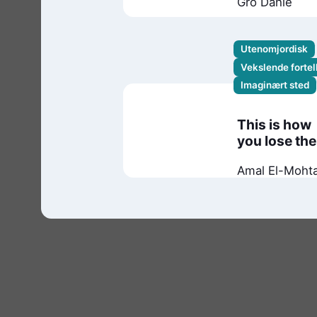
Gro Dahle
Utenomjordisk
Vekslende fortel
Imaginært sted
This is how
you lose the
time war
Amal El-Moht
Max
Gladstone