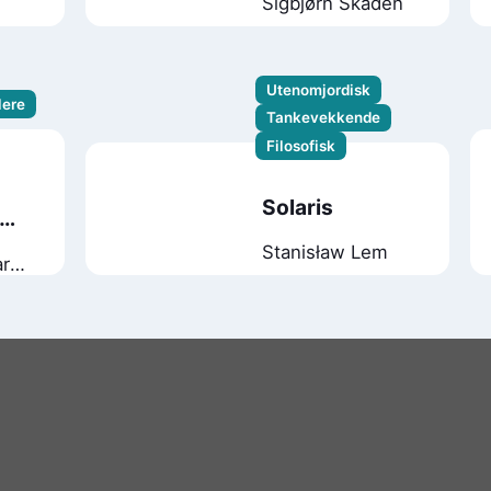
Sigbjørn Skåden
Utenomjordisk
lere
Tankevekkende
Filosofisk
Solaris
Stanisław Lem
ar