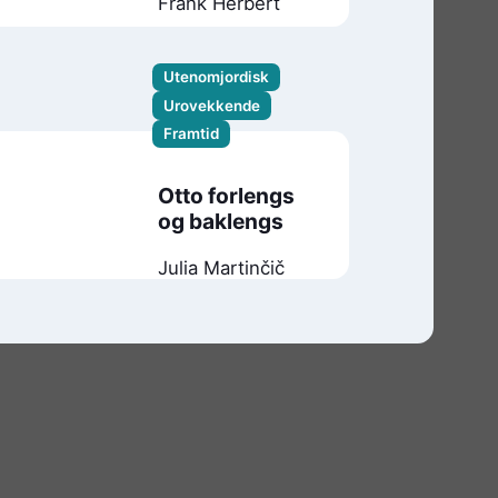
Frank Herbert
Utenomjordisk
Urovekkende
Framtid
Otto forlengs
og baklengs
Julia Martinčič