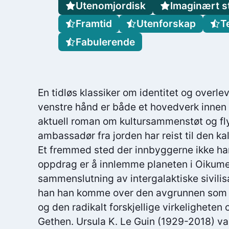
Utenomjordisk
Imaginært s
Framtid
Utenforskap
T
Fabulerende
En tidløs klassiker om identitet og overle
venstre hånd er både et hovedverk innen 
aktuell roman om kultursammenstøt og fly
ambassadør fra jorden har reist til den k
Et fremmed sted der innbyggerne ikke har
oppdrag er å innlemme planeten i Oikum
sammenslutning av intergalaktiske sivilis
han han komme over den avgrunnen som s
og den radikalt forskjellige virkelighete
Gethen. Ursula K. Le Guin (1929-2018) va