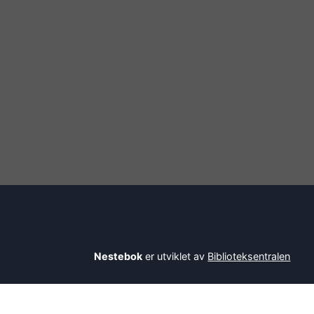
Nestebok
er utviklet av
Biblioteksentralen
Savner du en bok? Be bibliotekaren din om å l