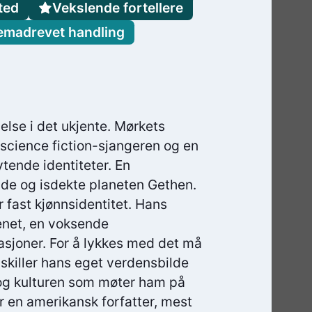
ted
Vekslende fortellere
emadrevet handling
velse i det ukjente. Mørkets
science fiction-sjangeren og en
tende identiteter. En
alde og isdekte planeten Gethen.
 fast kjønnsidentitet. Hans
enet, en voksende
asjoner. For å lykkes med det må
killer hans eget verdensbilde
n og kulturen som møter ham på
r en amerikansk forfatter, mest