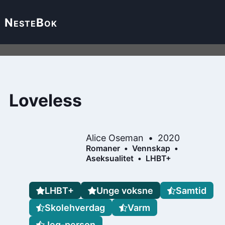
Neste
Bok
Loveless
Alice Oseman
2020
Romaner
Vennskap
Aseksualitet
LHBT+
LHBT+
Unge voksne
Samtid
Skolehverdag
Varm
Jeg-person