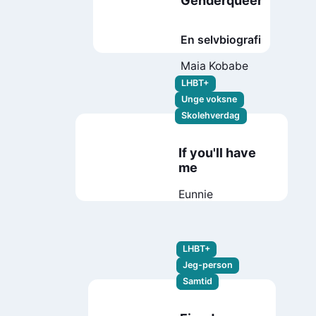
Genderqueer
En selvbiografi
Maia Kobabe
LHBT+
Unge voksne
Skolehverdag
If you'll have
me
Eunnie
LHBT+
Jeg-person
Samtid