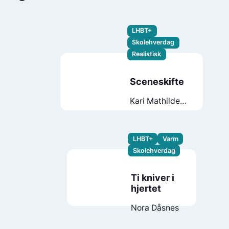
LHBT+
Skolehverdag
Realistisk
Sceneskifte
Kari Mathilde
Hestad
LHBT+
Varm
Skolehverdag
Ti kniver i
hjertet
Nora Dåsnes