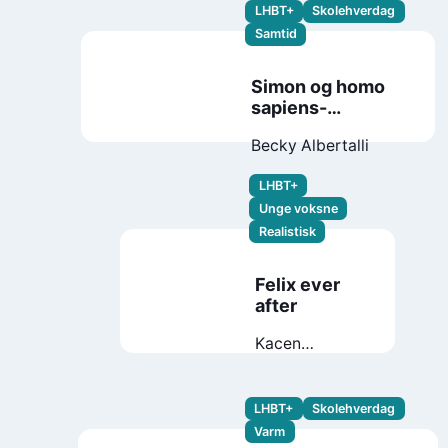
LHBT+
Skolehverdag
Samtid
Simon og homo
sapiens-
agendaen
Becky Albertalli
LHBT+
Unge voksne
Realistisk
Felix ever
after
Kacen
Callender
LHBT+
Skolehverdag
Varm