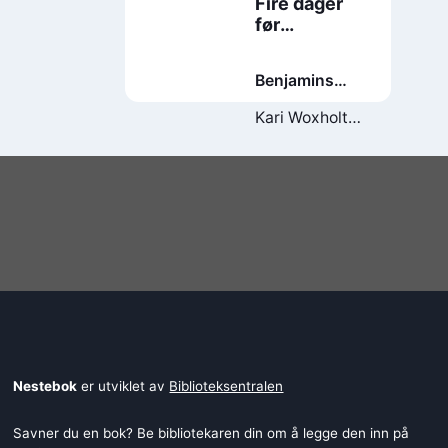
Fire dager
før
høstferien
Benjamins
bok
Kari Woxholt
Sverdrup
Nestebok
er utviklet av
Biblioteksentralen
Savner du en bok? Be bibliotekaren din om å legge den inn på