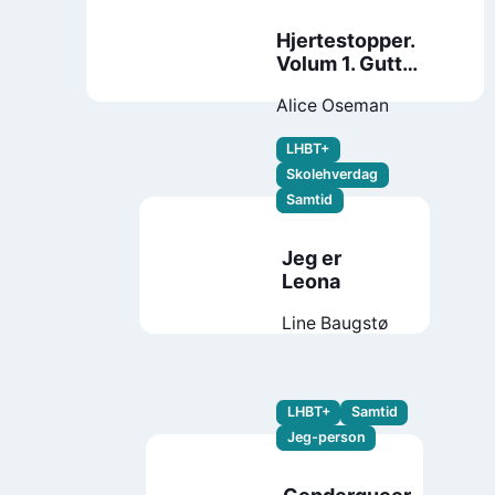
Hjertestopper.
Volum 1. Gutt
møter gutt
Alice Oseman
LHBT+
Skolehverdag
Samtid
Jeg er
Leona
Line Baugstø
LHBT+
Samtid
Jeg-person