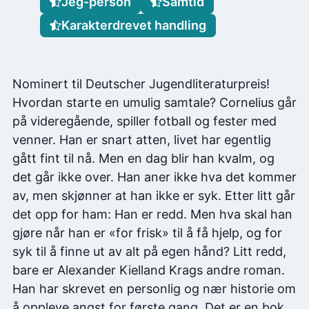
Jeg-person
Samtid
Karakterdrevet handling
Nominert til Deutscher Jugendliteraturpreis!
Hvordan starte en umulig samtale? Cornelius går
på videregående, spiller fotball og fester med
venner. Han er snart atten, livet har egentlig
gått fint til nå. Men en dag blir han kvalm, og
det går ikke over. Han aner ikke hva det kommer
av, men skjønner at han ikke er syk. Etter litt går
det opp for ham: Han er redd. Men hva skal han
gjøre når han er «for frisk» til å få hjelp, og for
syk til å finne ut av alt på egen hånd? Litt redd,
bare er Alexander Kielland Krags andre roman.
Han har skrevet en personlig og nær historie om
å oppleve angst for første gang. Det er en bok