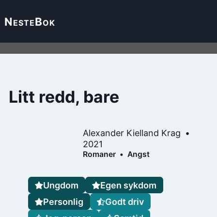
Neste
Bok
Litt redd, bare
Alexander Kielland Krag
2021
Romaner
Angst
Ungdom
Egen sykdom
Personlig
Godt driv