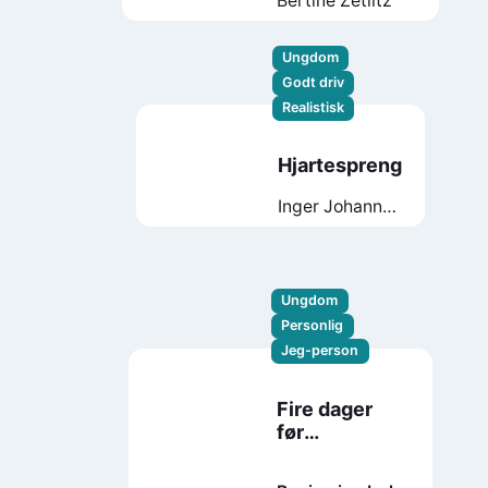
Bertine Zetlitz
Ungdom
Godt driv
Realistisk
Hjartespreng
Inger Johanne
Sæterbakk
Ungdom
Personlig
Jeg-person
Fire dager
før
høstferien