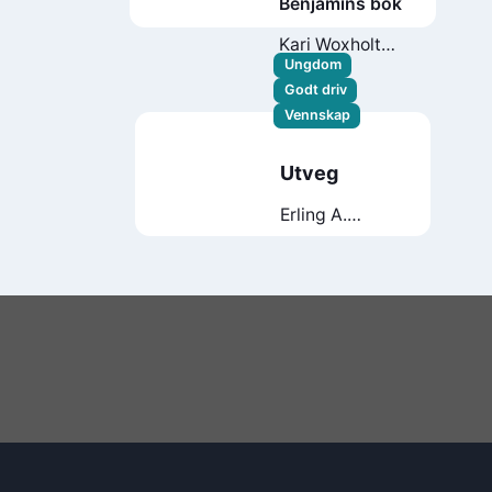
Benjamins bok
Kari Woxholt
Sverdrup
Ungdom
Godt driv
Vennskap
Utveg
Erling A.
Westgaard
Flote