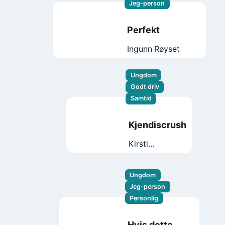
Jeg-person
Perfekt
Ingunn Røyset
Ungdom
Godt driv
Samtid
Kjendiscrush
Kirsti
Kristoffersen
Ungdom
Jeg-person
Personlig
Hvis dette