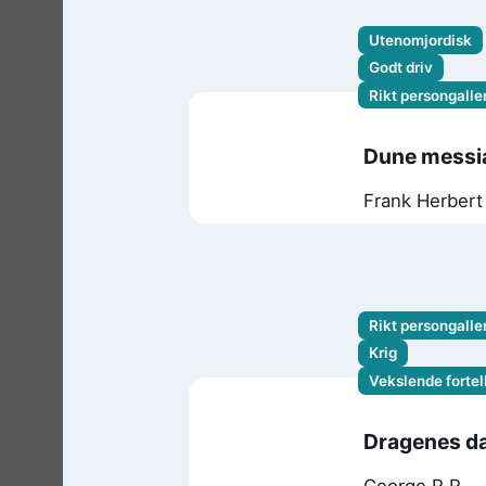
Utenomjordisk
Godt driv
Rikt persongaller
Dune messi
Frank Herbert
Rikt persongaller
Krig
Vekslende fortel
Dragenes d