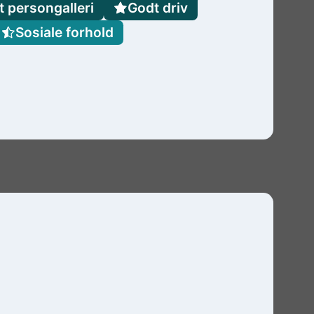
t persongalleri
Godt driv
Sosiale forhold