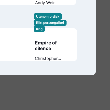
Andy Weir
Utenomjordisk
Rikt persongalleri
Krig
Empire of
silence
Christopher
Ruocchio