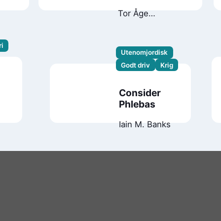
en annen verden
Tor Åge
: roman
Bringsværd
ri
Utenomjordisk
Godt driv
Krig
Consider
Phlebas
Iain M. Banks