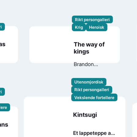
Rikt persongalleri
i
Krig
Heroisk
as
The way of
kings
Brandon
Sanderson
Utenomjordisk
Rikt persongalleri
i
Vekslende fortellere
lere
Kintsugi
ans
Et lappeteppe av