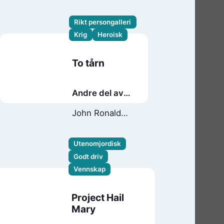
Rikt persongalleri
Krig
Heroisk
To tårn
Andre del av
Ringenes
John Ronald
herre
Reuel Tolkien
Utenomjordisk
Godt driv
Vennskap
Project Hail
Mary