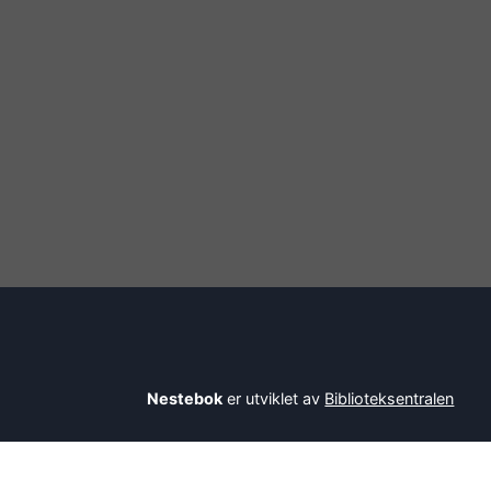
Nestebok
er utviklet av
Biblioteksentralen
Savner du en bok? Be bibliotekaren din om å l