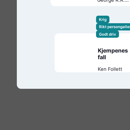
George R.R.
Martin
Krig
Rikt persongalle
Godt driv
Kjempenes
fall
Ken Follett