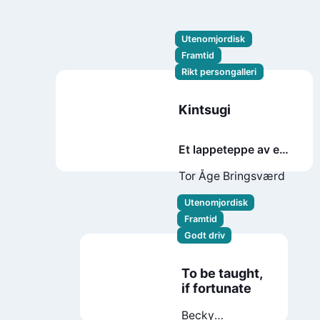
Utenomjordisk
Framtid
Rikt persongalleri
Kintsugi
Et lappeteppe av en
annen verden :
Tor Åge Bringsværd
roman
Utenomjordisk
Framtid
Godt driv
To be taught,
if fortunate
Becky