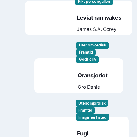
Rikt persongalleri
Leviathan wakes
James S.A. Corey
Utenomjordisk
Framtid
Godt driv
Oransjeriet
Gro Dahle
Utenomjordisk
Framtid
Imaginært sted
Fugl