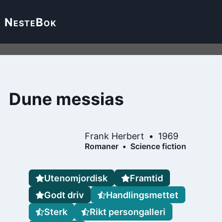
Neste
Bok
Dune messias
Frank Herbert
1969
Romaner
Science fiction
Utenomjordisk
Framtid
Godt driv
Handlingsmettet
Sterk
Rikt persongalleri