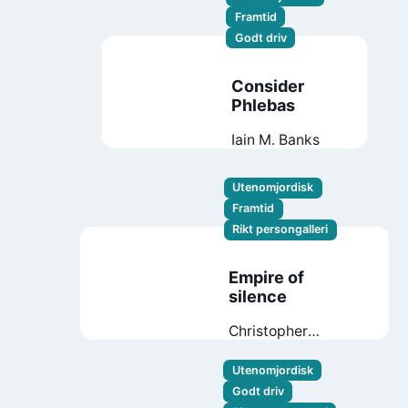
Framtid
Godt driv
Consider
Phlebas
Iain M. Banks
Utenomjordisk
Framtid
Rikt persongalleri
Empire of
silence
Christopher
Ruocchio
Utenomjordisk
Godt driv