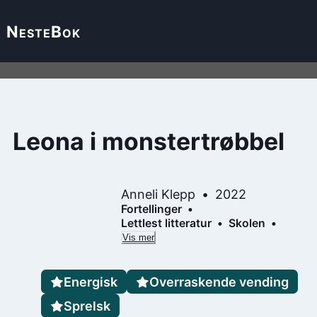
Neste
Bok
Leona i monstertrøbbel
Anneli Klepp
2022
Fortellinger
Lettlest litteratur
Skolen
Vis mer
Energisk
Overraskende vending
Sprelsk