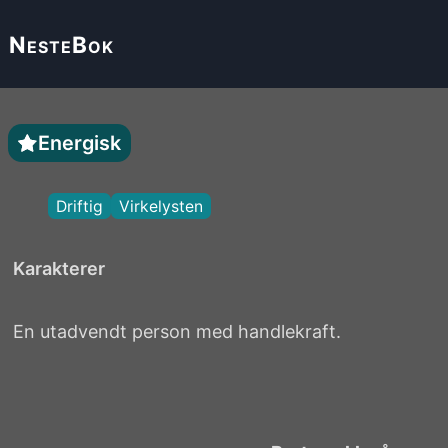
Neste
Bok
Energisk
Driftig
Virkelysten
Karakterer
En utadvendt person med handlekraft.