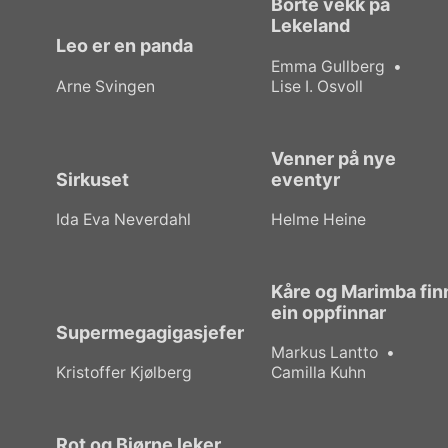
Borte vekk på
Lekeland
Leo er en panda
Emma Gullberg
Arne Svingen
Lise I. Osvoll
Venner på nye
Sirkuset
eventyr
Ida Eva Neverdahl
Helme Heine
Kåre og Marimba fin
ein oppfinnar
Supermegagigasjefen
Markus Lantto
Kristoffer Kjølberg
Camilla Kuhn
Rot og Bjørne leker