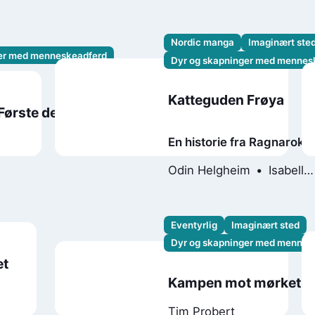
Nordic manga
Imaginært ste
ger med menneskeadferd
Dyr og skapninger med mennes
Katteguden Frøya
 Første del
En historie fra Ragnarok
Odin Helgheim
Isabell
Martinsen
Eventyrlig
Imaginært sted
Dyr og skapninger med mennes
et
Kampen mot mørket
Tim Probert