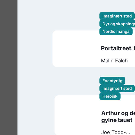
Imaginært sted
Dyr og skapnin
Nordic manga
Portaltreet.
Malin Falch
Eventyrlig
Imaginært sted
Heroisk
Arthur og d
gylne tauet
Joe Todd-