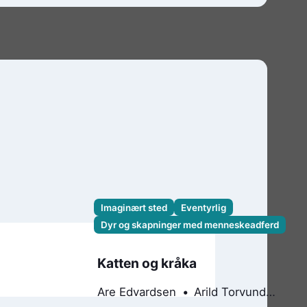
Imaginært sted
Eventyrlig
Dyr og skapninger med menneskeadferd
Katten og kråka
Are Edvardsen
Arild Torvund
Olsen
Trine Lise Normann