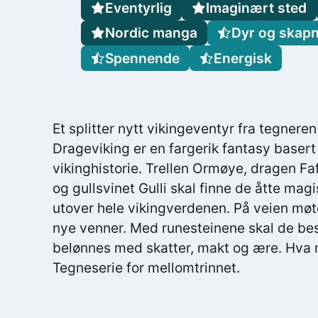
Eventyrlig
Imaginært sted
Nordic manga
Dyr og skap
Spennende
Energisk
Et splitter nytt vikingeventyr fra tegner
Drageviking er en fargerik fantasy basert
vikinghistorie. Trellen Ormøye, dragen Faf
og gullsvinet Gulli skal finne de åtte ma
utover hele vikingverdenen. På veien møte
nye venner. Med runesteinene skal de bes
belønnes med skatter, makt og ære. Hva 
Tegneserie for mellomtrinnet.