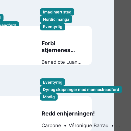
Imaginært sted
d
Nordic manga
keadferd
Eventyrlig
Forbi
stjernenes
port
Benedicte Luane
Kristensen
Sam Einar Engh
Syftestad
Eventyrlig
Dyr og skapninger med menneskeadferd
Modig
keadferd
Redd enhjørningen!
Carbone
Véronique Barrau