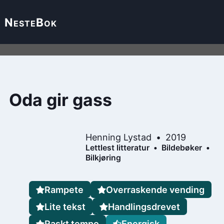
Neste
Bok
Oda gir gass
Henning Lystad
2019
Lettlest litteratur
Bildebøker
Bilkjøring
Rampete
Overraskende vending
Lite tekst
Handlingsdrevet
Raskt tempo
Energisk