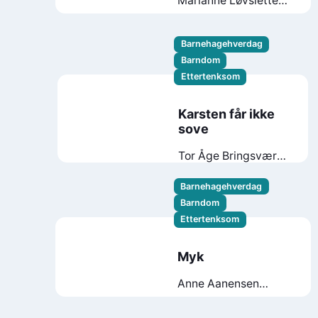
Marianne Løvsletten
Tuflåt
Borghild
Marie Fallberg
Barnehagehverdag
Barndom
Ettertenksom
Karsten får ikke
sove
Tor Åge Bringsværd
Anne Holt
Barnehagehverdag
Barndom
Ettertenksom
Myk
Anne Aanensen
Randøy
Mari
Kanstad Johnsen