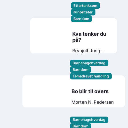
Ettertenksom
Minoriteter
Barndom
Kva tenker du
på?
Brynjulf Jung
Tjønn
Skinkeape
Barnehagehverdag
Barndom
Temadrevet handling
Bo blir til overs
Morten N. Pedersen
Barnehagehverdag
Barndom