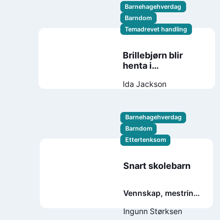
Barnehagehverdag
Barndom
Temadrevet handling
Brillebjørn blir
henta i
barnehagen
Ida Jackson
Barnehagehverdag
Barndom
Ettertenksom
Snart skolebarn
Vennskap, mestring
og følelser
Ingunn Størksen