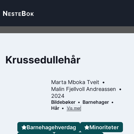
Neste
Bok
Krussedullehår
Marta Mboka Tveit
Malin Fjellvoll Andreassen
2024
Bildebøker
Barnehager
Hår
Vis mer
Barnehagehverdag
Minoriteter