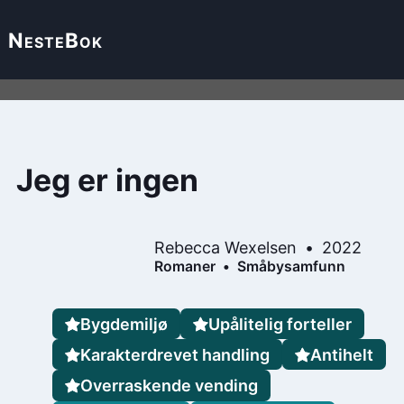
Neste
Bok
Jeg er ingen
Rebecca Wexelsen
2022
Romaner
Småbysamfunn
Bygdemiljø
Upålitelig forteller
Karakterdrevet handling
Antihelt
Overraskende vending