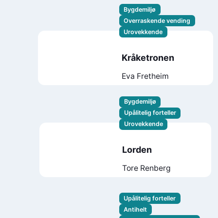
Bygdemiljø
Overraskende vending
Urovekkende
Kråketronen
Eva Fretheim
Bygdemiljø
Upålitelig forteller
Urovekkende
Lorden
Tore Renberg
Upålitelig forteller
Antihelt