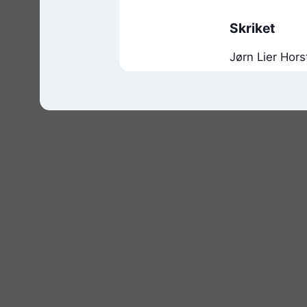
Skriket
Jørn Lier Hors
Jan-Erik Fj