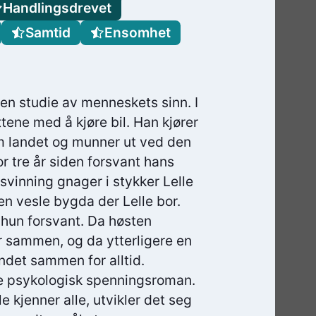
Handlingsdrevet
Samtid
Ensomhet
en studie av menneskets sinn. I
ttene med å kjøre bil. Han kjører
om landet og munner ut ved den
r tre år siden forsvant hans
svinning gnager i stykker Lelle
den vesle bygda der Lelle bor.
 hun forsvant. Da høsten
r sammen, og da ytterligere en
undet sammen for alltid.
de psykologisk spenningsroman.
 kjenner alle, utvikler det seg