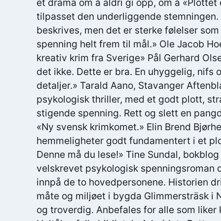
et drama om å aldri gi opp, om å «Plottet 
tilpasset den underliggende stemningen. 
beskrives, men det er sterke følelser som 
spenning helt frem til mål.» Ole Jacob H
kreativ krim fra Sverige» Pål Gerhard Ols
det ikke. Dette er bra. En uhyggelig, nifs
detaljer.» Tarald Aano, Stavanger Aftenb
psykologisk thriller, med et godt plott, 
stigende spenning. Rett og slett en pang
«Ny svensk krimkomet.» Elin Brend Bjørhe
hemmeligheter godt fundamentert i et plo
Denne må du lese!» Tine Sundal, bokblog
velskrevet psykologisk spenningsroman 
innpå de to hovedpersonene. Historien dr
måte og miljøet i bygda Glimmersträsk i N
og troverdig. Anbefales for alle som liker