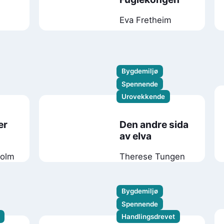
Eva Fretheim
Bygdemiljø
Spennende
Urovekkende
er
Den andre sida
av elva
holm
Therese Tungen
Bygdemiljø
Spennende
Handlingsdrevet