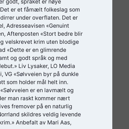
er godt, språket er nøye
Det er et fåmælt folkeslag som
dirrer under overflaten. Det er
oel, Adresseavisen «Genuint
en, Aftenposten «Stort bedre blir
 og velskrevet krim uten blodige
lad «Dette er en glimrende
stramt og godt språk og med
debut.» Liv Lysaker, LO Media
i, VG «Sølvveien byr på dunkle
tt som holder mål helt inn.
 «Sølvveien er en lavmælt og
der man raskt kommer nært
ives fremover på en naturlig
orrland skildres veldig levende
 krim.» Anbefalt av Mari Aas,