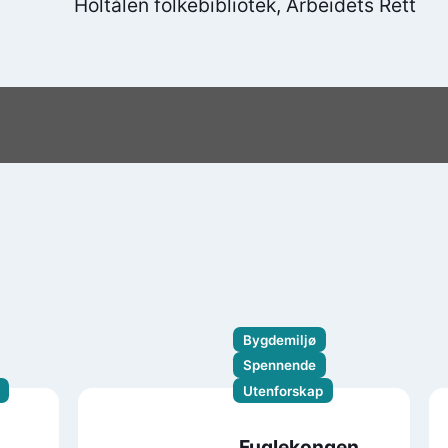
Holtålen folkebibliotek, Arbeidets Rett
Bygdemiljø
Spennende
Utenforskap
Fuglekongen