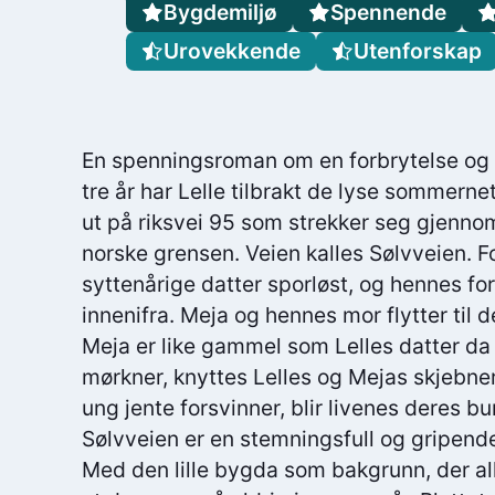
Bygdemiljø
Spennende
Urovekkende
Utenforskap
En spenningsroman om en forbrytelse og 
tre år har Lelle tilbrakt de lyse sommerne
ut på riksvei 95 som strekker seg gjenn
norske grensen. Veien kalles Sølvveien. Fo
syttenårige datter sporløst, og hennes for
innenifra. Meja og hennes mor flytter til 
Meja er like gammel som Lelles datter da
mørkner, knyttes Lelles og Mejas skjebne
ung jente forsvinner, blir livenes deres b
Sølvveien er en stemningsfull og gripen
Med den lille bygda som bakgrunn, der alle