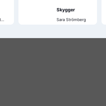
Skygger
t
Sara Strömberg
ell