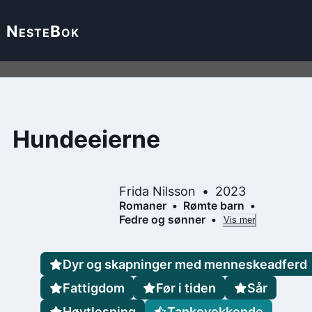
Neste
Bok
Hundeeierne
Frida Nilsson
2023
Romaner
Rømte barn
Fedre og sønner
Vis mer
Dyr og skapninger med menneskeadferd
Fattigdom
Før i tiden
Sår
Høytlesning
Tankevekkende