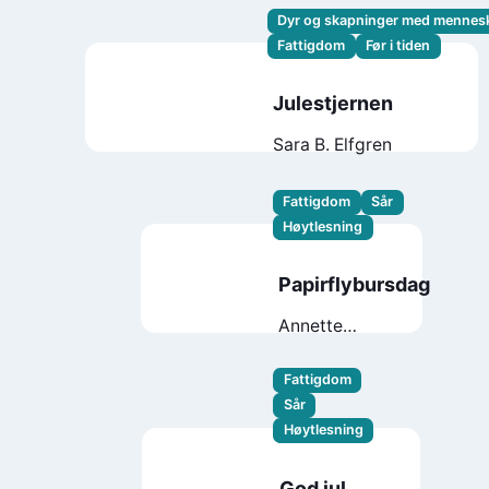
Dyr og skapninger med mennes
Fattigdom
Før i tiden
Julestjernen
Sara B. Elfgren
Fattigdom
Sår
Høytlesning
Papirflybursdag
Annette
Saugestad
Helland
Fattigdom
Sår
Høytlesning
God jul,