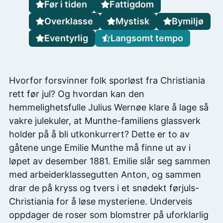
Før i tiden
Fattigdom
Overklasse
Mystisk
Bymiljø
Eventyrlig
Langsomt tempo
Hvorfor forsvinner folk sporløst fra Christiania
rett før jul? Og hvordan kan den
hemmelighetsfulle Julius Wernøe klare å lage så
vakre julekuler, at Munthe-familiens glassverk
holder på å bli utkonkurrert? Dette er to av
gåtene unge Emilie Munthe må finne ut av i
løpet av desember 1881. Emilie slår seg sammen
med arbeiderklassegutten Anton, og sammen
drar de på kryss og tvers i et snødekt førjuls-
Christiania for å løse mysteriene. Underveis
oppdager de roser som blomstrer på uforklarlig