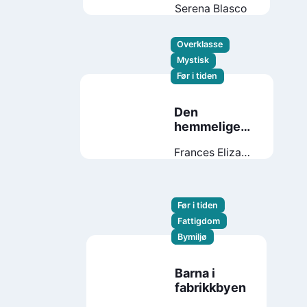
Serena Blasco
Overklasse
Mystisk
Før i tiden
Den
hemmelige
hagen
Frances Eliza
Hodgson
Burnett
Før i tiden
Fattigdom
Bymiljø
Barna i
fabrikkbyen