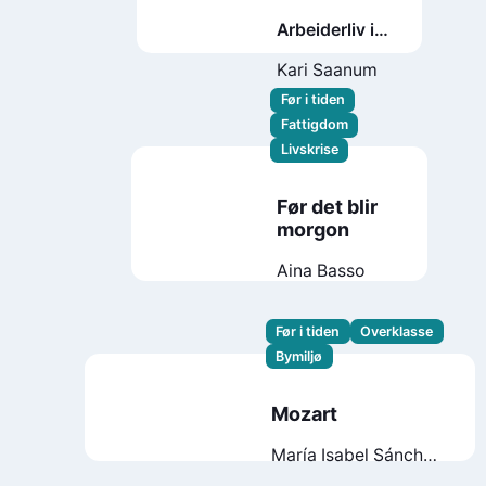
Arbeiderliv i
Kristiania
Kari Saanum
1890
Før i tiden
Fattigdom
Livskrise
Før det blir
morgon
Aina Basso
Før i tiden
Overklasse
Bymiljø
Mozart
María Isabel Sánchez
Vegara
Lia Visirin