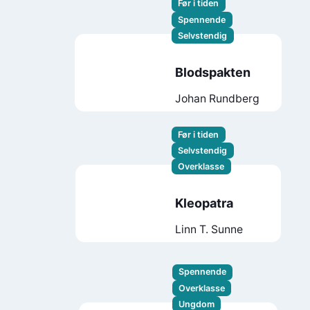
Før i tiden
Spennende
Selvstendig
Blodspakten
Johan Rundberg
Før i tiden
Selvstendig
Overklasse
Kleopatra
Linn T. Sunne
Spennende
Overklasse
Ungdom