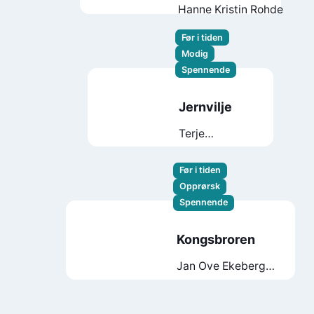
Hanne Kristin Rohde
Før i tiden
Modig
Spennende
Jernvilje
Terje
Torkildsen
Før i tiden
Opprørsk
Spennende
Kongsbroren
Jan Ove Ekeberg
Nils Axle
Kanten