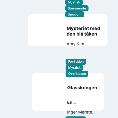
Mystisk
Spennende
Ungdom
Mysteriet med
den blå tåken
Amy Kim
Kibuishi
Før i tiden
Mystisk
Overklasse
Glasskongen
En
julefortelling
Inger Merete
Hobbelstad