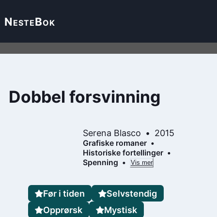
Neste
Bok
Dobbel forsvinning
Serena Blasco
2015
Grafiske romaner
Historiske fortellinger
Spenning
Vis mer
Før i tiden
Selvstendig
Opprørsk
Mystisk