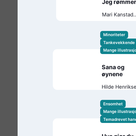
Jeg rømme
Mari Kanstad
Johnsen
Minoriteter
Tankevekkende
Mange illustrasj
Sana og
øynene
Hilde Henriks
Kristina
Farstad Bjerk
Ensomhet
Mina
Mange illustrasj
Adampour
Temadrevet hand