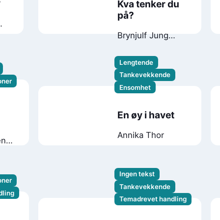
r
Kva tenker du
på?
Brynjulf Jung
Tjønn
Skinkeape
Lengtende
Tankevekkende
oner
Ensomhet
En øy i havet
Annika Thor
en
ek
Ingen tekst
oner
Tankevekkende
ling
Temadrevet handling