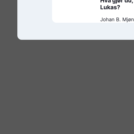
Hva gjør du,
Lukas?
Johan B. Mjø