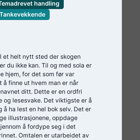
Temadrevet handling
Tankevekkende
l et helt nytt sted der skogen
r du ikke kan. Til og med sola er
e hjem, for det som før var
tt å finne ut hvem man er når
navnet ditt. Dette er en ordfri
og lesesvake. Det viktigste er å
g å ha lest en hel bok selv. Det er
lge illustrasjonene, oppdage
 gjennom å fordype seg i det
rinnet. Omtalen er utarbeidet av