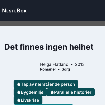
Neste
Bok
Det finnes ingen helhet
Helga Flatland
2013
Romaner
Sorg
Tap av nærstående person
Bygdemiljø
Parallelle historier
Livskrise