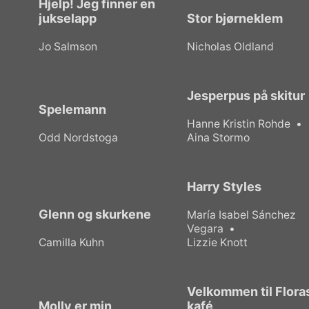
Hjelp! Jeg finner en
jukselapp
Stor bjørneklem
Jo Salmson
Nicholas Oldland
Jesperpus på skitur
Spelemann
Hanne Kristin Rohde
Odd Nordstoga
Aina Stormo
Harry Styles
Glenn og skurkene
María Isabel Sánchez
Vegara
Camilla Kuhn
Lizzie Knott
Velkommen til Flora
Molly er min
kafé