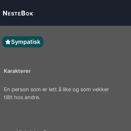
Neste
Bok
Sympatisk
Karakterer
En person som er lett å like og som vekker
tillit hos andre.