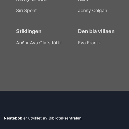
Siri Spont
Jenny Colgan
Stiklingen
Den blå villaen
Auður Ava Ólafsdóttir
Eva Frantz
Nestebok
er utviklet av
Biblioteksentralen