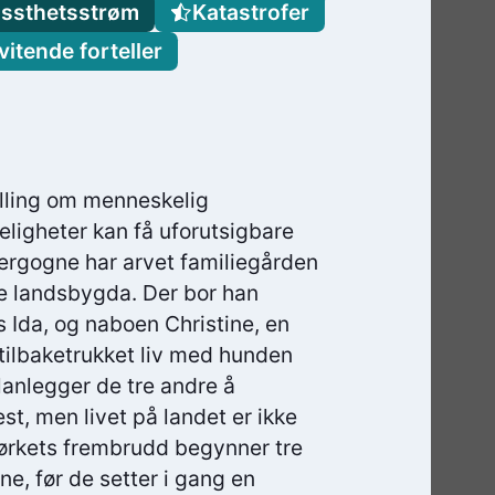
issthetsstrøm
Katastrofer
vitende forteller
elling om menneskelig
ligheter kan få uforutsigbare
ergogne har arvet familiegården
ske landsbygda. Der bor han
Ida, og naboen Christine, en
 tilbaketrukket liv med hunden
lanlegger de tre andre å
t, men livet på landet er ikke
 mørkets frembrudd begynner tre
e, før de setter i gang en