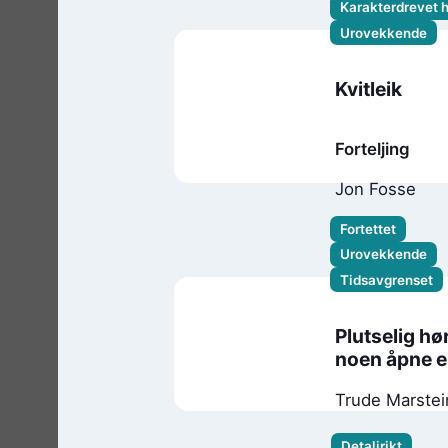
Karakterdrevet 
Urovekkende
Kvitleik
Forteljing
Jon Fosse
Fortettet
Urovekkende
Tidsavgrenset
Plutselig hø
noen åpne 
dør
Trude Marstei
Detaljrikt