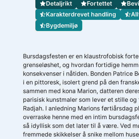
Detaljrikt
Fortettet
Bev
Karakterdrevet handling
All
Bygdemiljø
Bursdagsfesten er en klaustrofobisk fort
grenseløshet, og hvordan fortidige hemme
konsekvenser i nåtiden. Bonden Patrice B
i en pittoresk, isolert grend på den fran
sammen med kona Marion, datteren deres 
parisisk kunstmaler som lever et stille og
Radjah. I anledning Marions førtiårsdag p
overraske henne med en intim bursdagsfes
så idyllisk som det later til å være. Ved
fremmede skikkelser å snike mellom husen