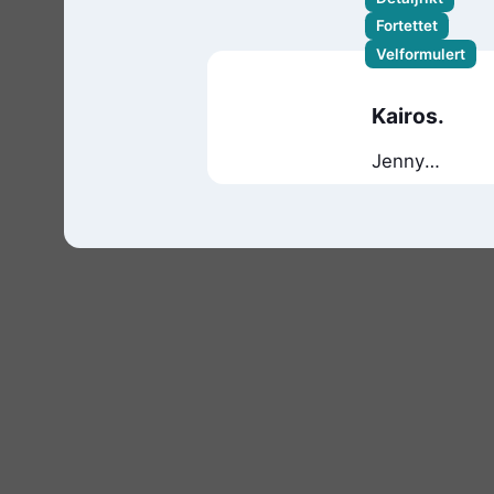
Fortettet
Velformulert
Kairos.
Jenny
Erpenbeck