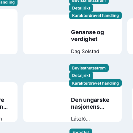
Bevissthetsstrøm
handling
Detaljrikt
Karakterdrevet handling
Genanse og
verdighet
Dag Solstad
Bevissthetsstrøm
Detaljrikt
Karakterdrevet handling
re
Den ungarske
en
nasjonens
sikkerhet
n
László
Krasznahorkai
Fortettet