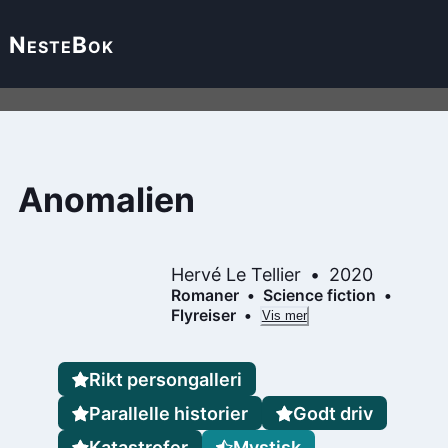
Neste
Bok
Anomalien
Hervé Le Tellier
2020
Romaner
Science fiction
Flyreiser
Vis mer
Rikt persongalleri
Parallelle historier
Godt driv
Katastrofer
Mystisk