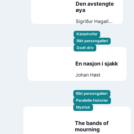
Den avstengte
øya
Sigríður Hagalín
Björnsdóttir
Katastrofer
Rikt persongalleri
Godt driv
En nasjon i sjakk
Johan Høst
Rikt persongalleri
Parallelle historier
Mystisk
The bands of
mourning