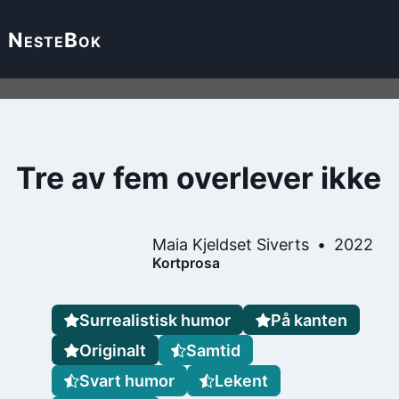
Neste
Bok
Tre av fem overlever ikke
Maia Kjeldset Siverts
2022
Kortprosa
Surrealistisk humor
På kanten
Originalt
Samtid
Svart humor
Lekent