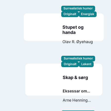
Surrealistisk humor
Originalt
Energisk
Stupet og
handa
Olav R. Øyehaug
Surrealistisk humor
Originalt
Lekent
Skap & sørg
Eksessar om
gørra vi ber på
Arne Henning
Årskaug