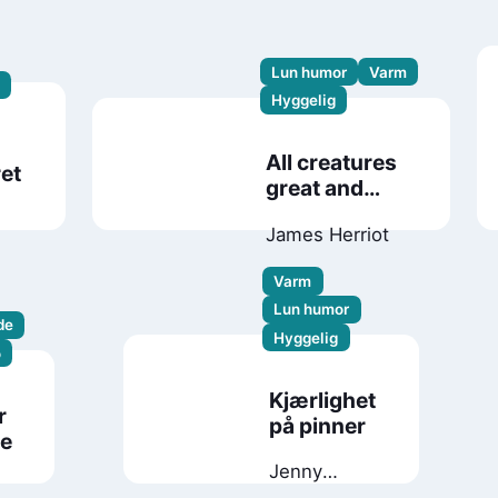
Lun humor
Varm
Hyggelig
All creatures
et
great and
small
James Herriot
Varm
Lun humor
de
Hyggelig
o
Kjærlighet
r
på pinner
re
Jenny
Colgan