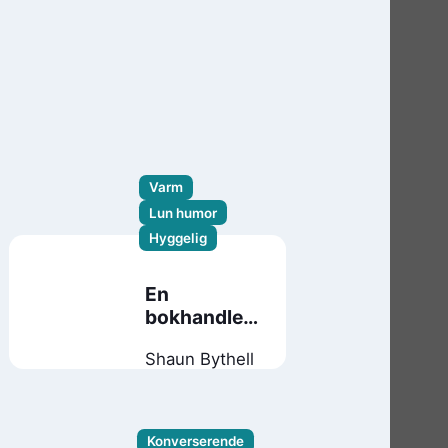
Varm
Lun humor
Hyggelig
En
bokhandlers
dagbok
Shaun Bythell
Konverserende