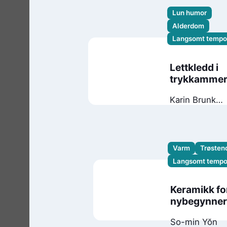
Lun humor
Alderdom
Langsomt tempo
Lettkledd i
trykkammer
Karin Brunk
Holmqvist
Varm
Trøsten
Langsomt temp
Keramikk fo
nybegynne
So-min Yŏn