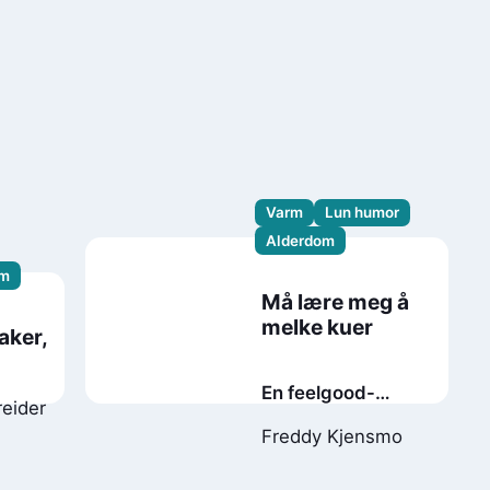
Varm
Lun humor
Alderdom
rm
Må lære meg å
melke kuer
aker,
En feelgood-
reider
historie fra
Freddy Kjensmo
demensavdelingen