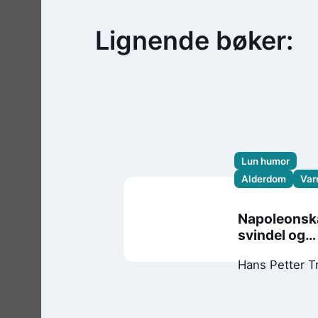
Lignende bøker:
Lun humor
Alderdom
Va
Napoleonsk
svindel og
dynamitt
Hans Petter T