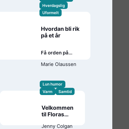
Hverdagslig
Uformelt
Hvordan bli rik
på et år
Få orden på
økonomien din,
Marie Olaussen
ro i sjela og råd til
livet du drømmer
om
Lun humor
Varm
Samtid
Velkommen
til Floras
kafé
Jenny Colgan