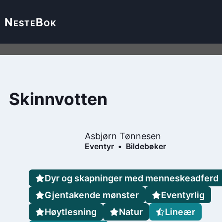
Neste
Bok
Skinnvotten
Asbjørn Tønnesen
Eventyr
Bildebøker
Dyr og skapninger med menneskeadferd
Gjentakende mønster
Eventyrlig
Høytlesning
Natur
Lineær