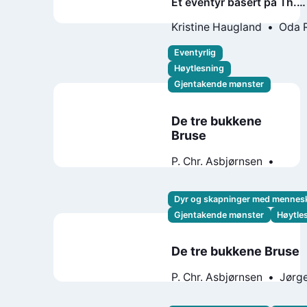
Et eventyr basert på Th.
Kittelsen malerier
Kristine Haugland
Oda 
Eventyrlig
Høytlesning
Gjentakende mønster
De tre bukkene
Bruse
P. Chr. Asbjørnsen
Jørgen Moe
Asbjørn Tønnesen
Dyr og skapninger med mennes
Gjentakende mønster
Høytle
De tre bukkene Bruse
P. Chr. Asbjørnsen
Jørg