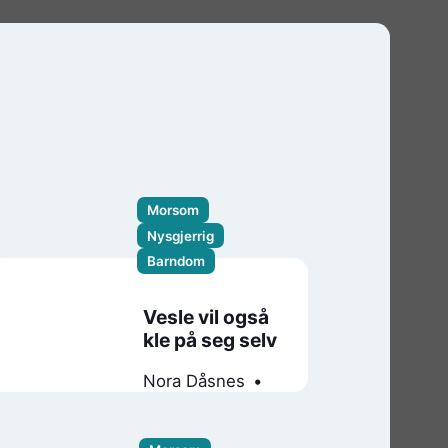
Morsom
Nysgjerrig
Barndom
Vesle vil også
kle på seg selv
Nora Dåsnes
Hannah Mileman