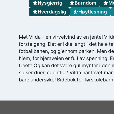
Nysgjerrig
Barndom
M
Hverdagslig
Høytlesning
Møt Vilda - en virvelvind av en jente! Vild
første gang. Det er ikke langt i det hele t
fotballbanen, og gjennom parken. Men det
hjem, for hjemveien er full av spenning. E
treet? Og kan det være gullmynter i den
spiser duer, egentlig? Vilda har lovet m
bare undersøke! Bidebok for førskolebarn