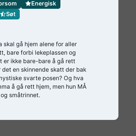
orsom
Energisk
Søt
a skal gå hjem alene for aller
att, bare forbi lekeplassen og
 er ikke bare-bare å gå rett
r det en skinnende skatt der bak
 mystiske svarte posen? Og hva
amma å gå rett hjem, men hun MÅ
 og småtrinnet.