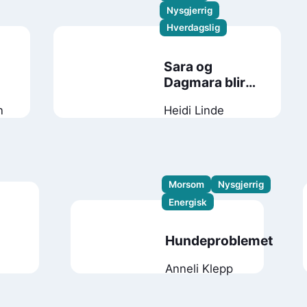
Nysgjerrig
Hverdagslig
Sara og
Dagmara blir
forelska
n
Heidi Linde
Morsom
Nysgjerrig
Energisk
Hundeproblemet
Anneli Klepp