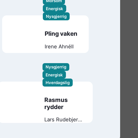
Morsom
Energisk
Nysgjerrig
Pling vaken
Irene Ahnéll
Nysgjerrig
Energisk
Hverdagslig
Rasmus
rydder
Lars Rudebjer
Lars Mæhle