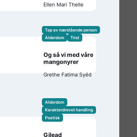
Ellen Mari Thelle
Tap av nærstående person
Alderdom
Trist
Og så vi med våre
mangonyrer
Grethe Fatima Syéd
Alderdom
Karakterdrevet handling
Poetisk
Gilead