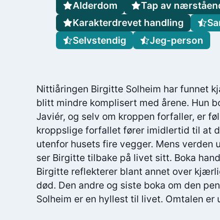
Alderdom
Tap av nærståen
Karakterdrevet handling
Sa
Selvstendig
Jeg-person
Nittiåringen Birgitte Solheim har funnet 
blitt mindre komplisert med årene. Hun
Javiér, og selv om kroppen forfaller, er fø
kroppslige forfallet fører imidlertid til a
utenfor husets fire vegger. Mens verden 
ser Birgitte tilbake på livet sitt. Boka hand
Birgitte reflekterer blant annet over kjær
død. Den andre og siste boka om den pens
Solheim er en hyllest til livet. Omtalen er