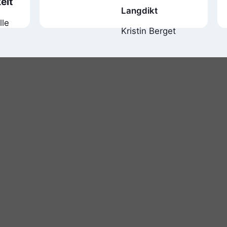
elt
Langdikt
lle
Kristin Berget