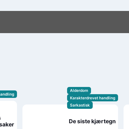
Alderdom
handling
Karakterdrevet handling
Sarkastisk
s
De siste kjærtegn
 saker