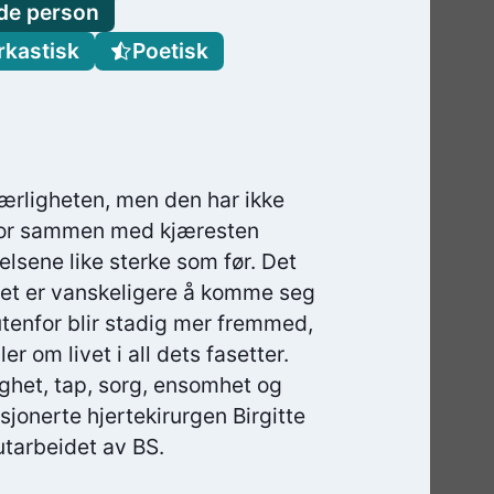
de person
rkastisk
Poetisk
kjærligheten, men den har ikke
 bor sammen med kjæresten
lelsene like sterke som før. Det
t det er vanskeligere å komme seg
utenfor blir stadig mer fremmed,
ler om livet i all dets fasetter.
lighet, tap, sorg, ensomhet og
jonerte hjertekirurgen Birgitte
 utarbeidet av BS.