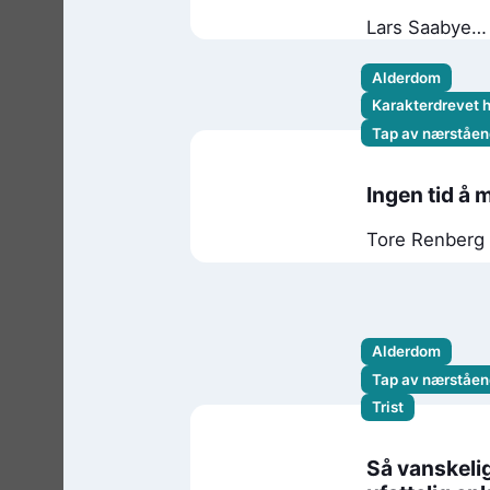
Lars Saabye
Christensen
Alderdom
Karakterdrevet 
Tap av nærståen
Ingen tid å 
Tore Renberg
Alderdom
Tap av nærståen
Trist
Så vanskeli