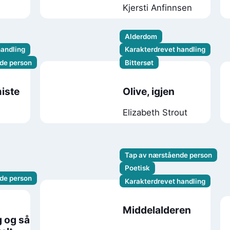
Kjersti Anfinnsen
Alderdom
handling
Karakterdrevet handling
de person
Bittersøt
miste
Olive, igjen
Elizabeth Strout
Tap av nærstående person
Poetisk
de person
Karakterdrevet handling
Middelalderen
g og så