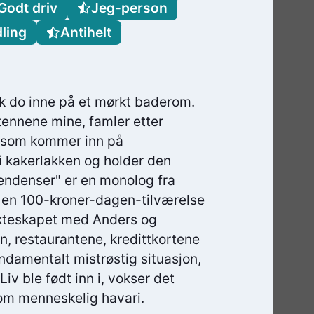
Godt driv
Jeg-person
ling
Antihelt
k do inne på et mørkt baderom.
tennene mine, famler etter
t som kommer inn på
i kakerlakken og holder den
endenser" er en monolog fra
 i en 100-kroner-dagen-tilværelse
 ekteskapet med Anders og
ten, restaurantene, kredittkortene
ndamentalt mistrøstig situasjon,
iv ble født inn i, vokser det
 om menneskelig havari.