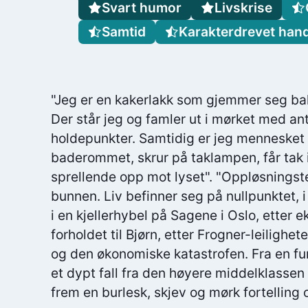
Svart humor
Livskrise
Samtid
Karakterdrevet hand
"Jeg er en kakerlakk som gjemmer seg ba
Der står jeg og famler ut i mørket med an
holdepunkter. Samtidig er jeg menneske
baderommet, skrur på taklampen, får tak 
sprellende opp mot lyset". "Oppløsningst
bunnen. Liv befinner seg på nullpunktet,
i en kjellerhybel på Sagene i Oslo, etter
forholdet til Bjørn, etter Frogner-leilighe
og den økonomiske katastrofen. Fra en fu
et dypt fall fra den høyere middelklassen L
frem en burlesk, skjev og mørk fortelling