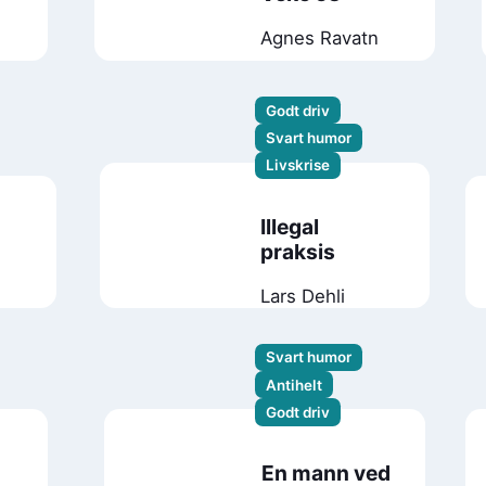
Agnes Ravatn
Godt driv
Svart humor
Livskrise
Illegal
praksis
Lars Dehli
Svart humor
Antihelt
Godt driv
En mann ved