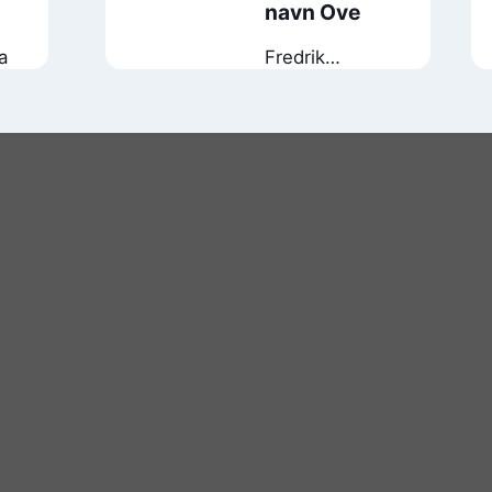
navn Ove
a
Fredrik
Backman