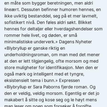
en måte som bygger beretningen, men aldri
lineært. Dessuten befinner humoren hennes, en
ikke uviktig bestanddel, seg på et mer lavmelt,
sofistikert nivå. Den føles aldri søkt. Blikket
hennes for deltaljer eller hverdagshendelser som
rommer hele livet, og døden, er små
minimalistiske underverk.» Dagens Nyheter
«Blybryllup er ganske riktig en
underholdningsroman, om man med det mener
at den er lett tilgjengelig, ofte morsom og med
store muligheter for identifikasjon. Men den er
også mørk og intelligent med et tyngre,
eksistensielt tema i bunn.» Expressen
«Blybryllup er Sara Paborns fjerde roman. Og
den er veldig, veldig morsom. Egentlig er det jo
makabert å sitte og kose seg og le høyt mens
man leser om noen som forsøker å forgifte