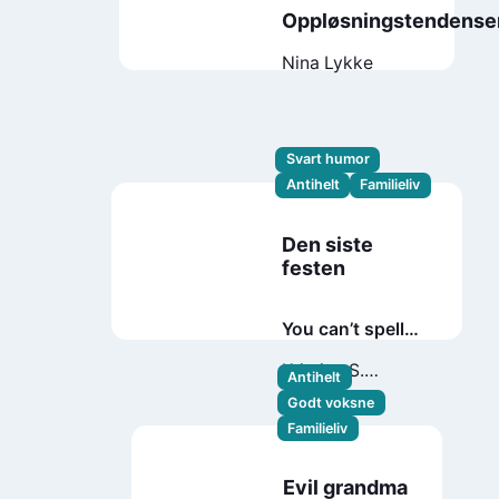
Oppløsningstendense
Nina Lykke
Svart humor
Antihelt
Familieliv
Den siste
festen
You can’t spell
funeral without
Kristine S.
Antihelt
fun
Henningsen
Godt voksne
Familieliv
Evil grandma