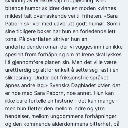
skildring av et ekteskap i oppløsning. Med
bitende humor skildrer den en moden kvinnes
mildest talt overraskende vei til friheten. «Sara
Paborn skriver med uavbrutt godt humør. Som i
sine tidligere bøker har hun en forledende lett
tone. På overflaten skriver hun en
underholdende roman der vi vugges inn i en ikke
spesielt from forhåpning om at Irene skal lykkes
i å gjennomføre planen sin. Men det ville være
urettferdig og altfor enkelt å sette seg fast i en
slik lesning. Under det friksjonsfrie språket
åpnes andre lag.» Svenska Dagbladet «Men det
er noe med Sara Paborn, noe annet. Hun kan
ikke bare fortelle en historie – det kan mange –
men hun fletter den mellom indre og ytre
hendelser, mellom ungdommens forhåpninger
og den kommende alderdommens bitterhet, på