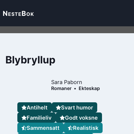
Neste
Bok
Blybryllup
Sara Paborn
Romaner
Ekteskap
Antihelt
Svart humor
Familieliv
Godt voksne
Sammensatt
Realistisk